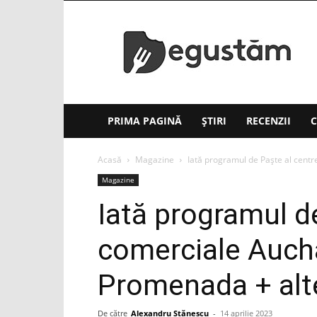
Degustăm(.ro)
PRIMA PAGINĂ
ȘTIRI
RECENZII
C
Acasă
Magazine
Iată programul de Paşte al cent
Magazine
Iată programul de
comerciale Auch
Promenada + alt
De către
Alexandru Stănescu
-
14 aprilie 2023