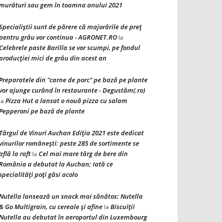
murături sau gem în toamna anului 2021
Specialiștii sunt de părere că majorările de preț
pentru grâu vor continua - AGRONET.RO
la
Celebrele paste Barilla se vor scumpi, pe fondul
producției mici de grâu din acest an
Preparatele din "carne de porc" pe bază pe plante
vor ajunge curând în restaurante - Degustăm(.ro)
Pizza Hut a lansat o nouă pizza cu salam
la
Pepperoni pe bază de plante
Târgul de Vinuri Auchan Ediţia 2021 este dedicat
vinurilor româneşti: peste 285 de sortimente se
află la raft
Cel mai mare târg de bere din
la
România a debutat la Auchan; Iată ce
specialităţi poţi găsi acolo
Nutella lansează un snack mai sănătos: Nutella
& Go Multigrain, cu cereale şi afine
Biscuiţii
la
Nutella au debutat în aeroportul din Luxembourg