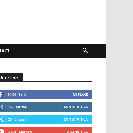
TACT
Urmați-ne:
5,100
Fani
ÎMI PLACE
750
Cititori
CONECTAȚI-VĂ
20
Cititori
CONECTAȚI-VĂ
3,050
Abonați
ABONAȚI-VĂ