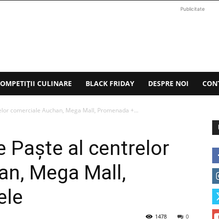
Publicitate
OMPETIȚII CULINARE
BLACK FRIDAY
DESPRE NOI
CON
relor comerciale Auchan, Mega Mall, Promenada +...
 Paşte al centrelor
an, Mega Mall,
ele
1478
0