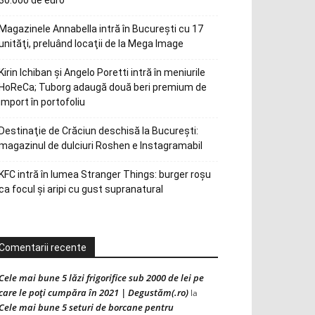
30.000 de euro
Magazinele Annabella intră în Bucureşti cu 17
unităţi, preluând locaţii de la Mega Image
Kirin Ichiban și Angelo Poretti intră în meniurile
HoReCa; Tuborg adaugă două beri premium de
import în portofoliu
Destinaţie de Crăciun deschisă la Bucureşti:
magazinul de dulciuri Roshen e Instagramabil
KFC intră în lumea Stranger Things: burger roșu
ca focul și aripi cu gust supranatural
Comentarii recente
Cele mai bune 5 lăzi frigorifice sub 2000 de lei pe
care le poți cumpăra în 2021 | Degustăm(.ro)
la
Cele mai bune 5 seturi de borcane pentru