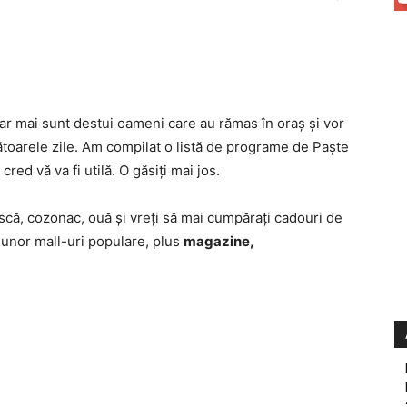
 dar mai sunt destui oameni care au rămas în oraş şi vor
ătoarele zile. Am compilat o listă de programe de Paşte
red vă va fi utilă. O găsiţi mai jos.
ască, cozonac, ouă şi vreţi să mai cumpăraţi cadouri de
 unor mall-uri populare, plus
magazine,