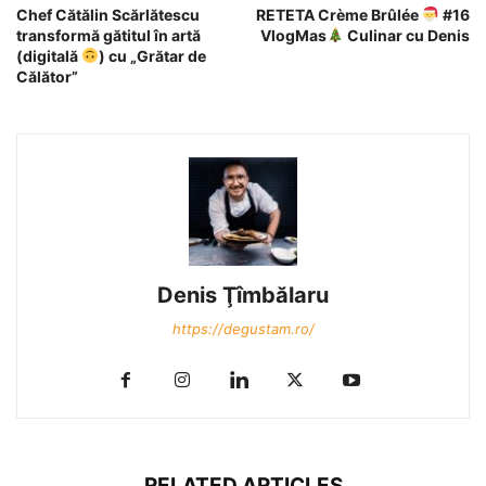
Chef Cătălin Scărlătescu
RETETA Crème Brûlée
#16
transformă gătitul în artă
VlogMas
Culinar cu Denis
(digitală
) cu „Grătar de
Călător”
Denis Ţîmbălaru
https://degustam.ro/
RELATED ARTICLES