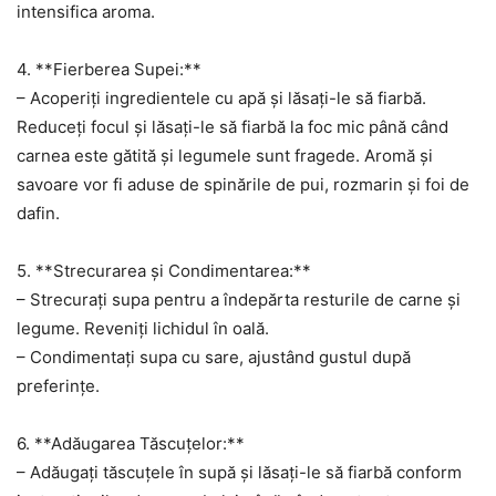
intensifica aroma.
4. **Fierberea Supei:**
– Acoperiți ingredientele cu apă și lăsați-le să fiarbă.
Reduceți focul și lăsați-le să fiarbă la foc mic până când
carnea este gătită și legumele sunt fragede. Aromă și
savoare vor fi aduse de spinările de pui, rozmarin și foi de
dafin.
5. **Strecurarea și Condimentarea:**
– Strecurați supa pentru a îndepărta resturile de carne și
legume. Reveniți lichidul în oală.
– Condimentați supa cu sare, ajustând gustul după
preferințe.
6. **Adăugarea Tăscuțelor:**
– Adăugați tăscuțele în supă și lăsați-le să fiarbă conform