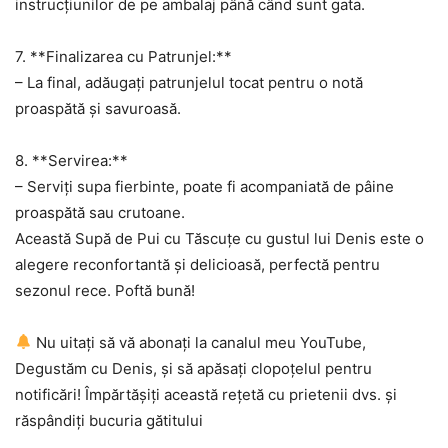
instrucțiunilor de pe ambalaj până când sunt gata.
7. **Finalizarea cu Patrunjel:**
– La final, adăugați patrunjelul tocat pentru o notă
proaspătă și savuroasă.
8. **Servirea:**
– Serviți supa fierbinte, poate fi acompaniată de pâine
proaspătă sau crutoane.
Această Supă de Pui cu Tăscuțe cu gustul lui Denis este o
alegere reconfortantă și delicioasă, perfectă pentru
sezonul rece. Poftă bună!
Nu uitați să vă abonați la canalul meu YouTube,
Degustăm cu Denis, și să apăsați clopoțelul pentru
notificări! Împărtășiți această rețetă cu prietenii dvs. și
răspândiți bucuria gătitului