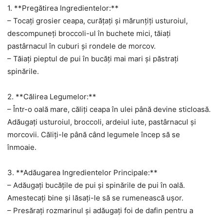
1. **Pregătirea Ingredientelor:**
– Tocați grosier ceapa, curățați și mărunțiți usturoiul,
descompuneți broccoli-ul în buchete mici, tăiați
pastârnacul în cuburi și rondele de morcov.
– Tăiați pieptul de pui în bucăți mai mari și păstrați
spinările.
2. **Călirea Legumelor:**
– Într-o oală mare, căliți ceapa în ulei până devine sticloasă.
Adăugați usturoiul, broccoli, ardeiul iute, pastârnacul și
morcovii. Căliți-le până când legumele încep să se
înmoaie.
3. **Adăugarea Ingredientelor Principale:**
– Adăugați bucățile de pui și spinările de pui în oală.
Amestecați bine și lăsați-le să se rumenească ușor.
– Presărați rozmarinul și adăugați foi de dafin pentru a