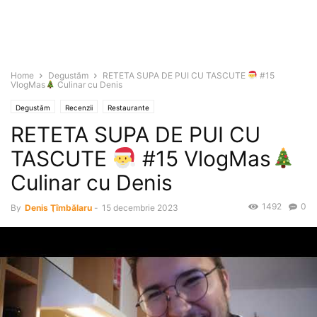
Home
Degustăm
RETETA SUPA DE PUI CU TASCUTE
#15
VlogMas
Culinar cu Denis
Degustăm
Recenzii
Restaurante
RETETA SUPA DE PUI CU
TASCUTE
#15 VlogMas
Culinar cu Denis
1492
0
By
Denis Ţîmbălaru
-
15 decembrie 2023