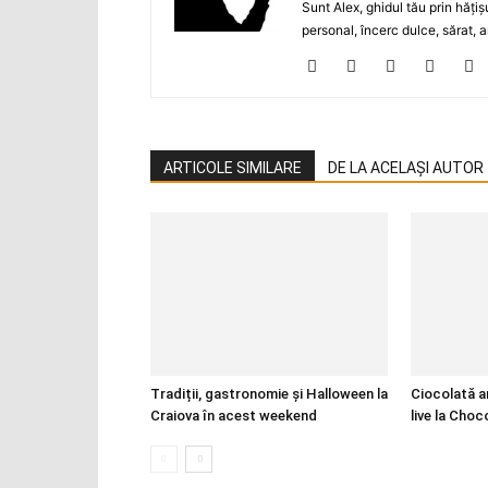
Sunt Alex, ghidul tău prin hăţiş
personal, încerc dulce, sărat, a
ARTICOLE SIMILARE
DE LA ACELAȘI AUTOR
Tradiții, gastronomie și Halloween la
Ciocolată a
Craiova în acest weekend
live la Cho