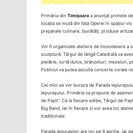
Primăria din
Timişoara
a anunţat primele de
locaţia se mută din faţa Operei în spaţiul vi
preparate culinare, bunătăţi, produse artiz
Vor fi organizate ateliere de încondeiere a o
sculptură. Târgul de lângă Catedrală va ave
pielărie, turtă dulce, brânzeturi, mezeluri, 
Publicul va putea asculta concerte corale rea
Cei mici se vor bucura de Parada Iepuraşulu
Iepuraşului. Primăria va propune de asemenea
de Paşti”. Ca la fiecare ediţie, Târgul de Pa
Big Band, iar în fiecare zi vor avea loc atelie
tradiţionale.
Parada Iepuraşilor are loc pe 6 aprilie, iar p