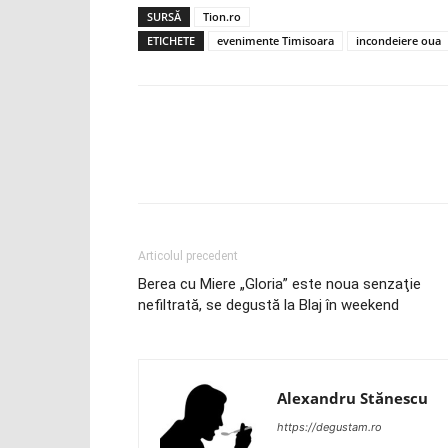
SURSĂ
Tion.ro
ETICHETE
evenimente Timisoara
incondeiere oua
Articolul precedent
Berea cu Miere „Gloria” este noua senzaţie
nefiltrată, se degustă la Blaj în weekend
Alexandru Stănescu
https://degustam.ro