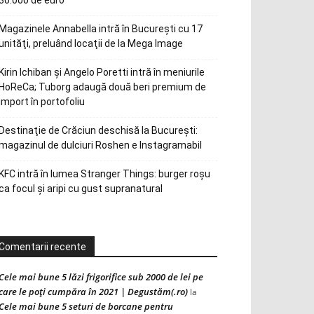
30.000 de euro
Magazinele Annabella intră în Bucureşti cu 17
unităţi, preluând locaţii de la Mega Image
Kirin Ichiban și Angelo Poretti intră în meniurile
HoReCa; Tuborg adaugă două beri premium de
import în portofoliu
Destinaţie de Crăciun deschisă la Bucureşti:
magazinul de dulciuri Roshen e Instagramabil
KFC intră în lumea Stranger Things: burger roșu
ca focul și aripi cu gust supranatural
Comentarii recente
Cele mai bune 5 lăzi frigorifice sub 2000 de lei pe
care le poți cumpăra în 2021 | Degustăm(.ro)
la
Cele mai bune 5 seturi de borcane pentru