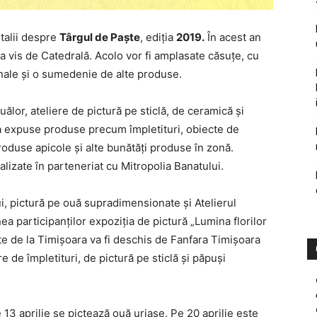
talii despre
Târgul de Paşte
, ediţia
2019.
În acest an
s a vis de Catedrală. Acolo vor fi amplasate căsuţe, cu
anale şi o sumedenie de alte produse.
uălor, ateliere de pictură pe sticlă, de ceramică şi
a expuse produse precum împletituri, obiecte de
produse apicole şi alte bunătăţi produse în zonă.
lizate în parteneriat cu Mitropolia Banatului.
i, pictură pe ouă supradimensionate şi Atelierul
 participanţilor expoziţia de pictură „Lumina florilor
şte de la Timişoara va fi deschis de Fanfara Timişoara
re de împletituri, de pictură pe sticlă şi păpuşi
e 13 aprilie se pictează ouă uriaşe. Pe 20 aprilie este