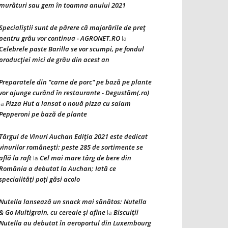
murături sau gem în toamna anului 2021
Specialiștii sunt de părere că majorările de preț
pentru grâu vor continua - AGRONET.RO
la
Celebrele paste Barilla se vor scumpi, pe fondul
producției mici de grâu din acest an
Preparatele din "carne de porc" pe bază pe plante
vor ajunge curând în restaurante - Degustăm(.ro)
Pizza Hut a lansat o nouă pizza cu salam
la
Pepperoni pe bază de plante
Târgul de Vinuri Auchan Ediţia 2021 este dedicat
vinurilor româneşti: peste 285 de sortimente se
află la raft
Cel mai mare târg de bere din
la
România a debutat la Auchan; Iată ce
specialităţi poţi găsi acolo
Nutella lansează un snack mai sănătos: Nutella
& Go Multigrain, cu cereale şi afine
Biscuiţii
la
Nutella au debutat în aeroportul din Luxembourg