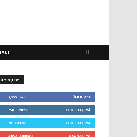
TACT
Urmați-ne:
5,100
Fani
ÎMI PLACE
750
Cititori
CONECTAȚI-VĂ
20
Cititori
CONECTAȚI-VĂ
3,050
Abonați
ABONAȚI-VĂ