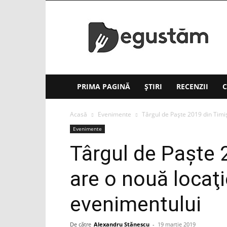
Degustăm(.ro)
PRIMA PAGINĂ
ȘTIRI
RECENZII
C
Acasă
Evenimente
Târgul de Paşte 2019 din Timiş
Evenimente
Târgul de Paşte 
are o nouă locaţi
evenimentului
De către
Alexandru Stănescu
-
19 martie 2019