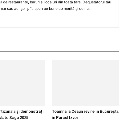
ul de restaurante, baruri şi localuri din toată ţara. Degustătorul tău
mar sau acrişor şi îţi spun pe bune ce merită şi ce nu.
rtizanală și demonstrații
Toamna la Ceaun revine în București,
colate Saga 2025
în Parcul Izvor