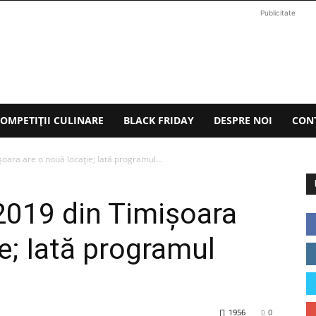
Publicitate
OMPETIȚII CULINARE
BLACK FRIDAY
DESPRE NOI
CON
oara are o nouă locaţie; Iată programul...
2019 din Timişoara
e; Iată programul
1956
0