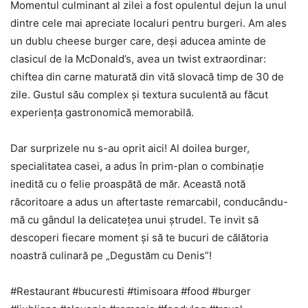
Momentul culminant al zilei a fost opulentul dejun la unul
dintre cele mai apreciate localuri pentru burgeri. Am ales
un dublu cheese burger care, deși aducea aminte de
clasicul de la McDonald’s, avea un twist extraordinar:
chiftea din carne maturată din vită slovacă timp de 30 de
zile. Gustul său complex și textura suculentă au făcut
experiența gastronomică memorabilă.
Dar surprizele nu s-au oprit aici! Al doilea burger,
specialitatea casei, a adus în prim-plan o combinație
inedită cu o felie proaspătă de măr. Această notă
răcoritoare a adus un aftertaste remarcabil, conducându-
mă cu gândul la delicatețea unui ștrudel. Te invit să
descoperi fiecare moment și să te bucuri de călătoria
noastră culinară pe „Degustăm cu Denis”!
#Restaurant #bucuresti #timisoara #food #burger