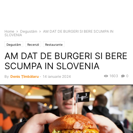
Home
Degustăm
AM DAT DE BURGERI SI BERE SCUMPA IN
SLOVENIA
Degustăm
Recenzii
Restaurante
AM DAT DE BURGERI SI BERE
SCUMPA IN SLOVENIA
1603
0
By
Denis Ţîmbălaru
-
14 ianuarie 2024