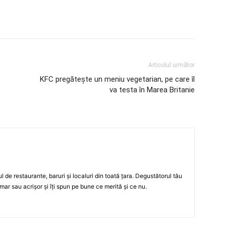
Articolul următor
KFC pregăteşte un meniu vegetarian, pe care îl
va testa în Marea Britanie
ul de restaurante, baruri şi localuri din toată ţara. Degustătorul tău
mar sau acrişor şi îţi spun pe bune ce merită şi ce nu.