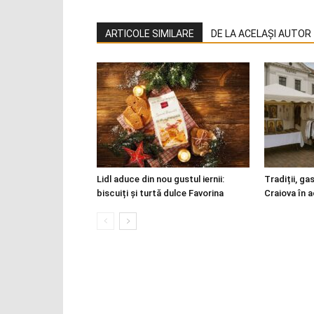
ARTICOLE SIMILARE
DE LA ACELAȘI AUTOR
Lidl aduce din nou gustul iernii:
Tradiții, ga
biscuiți și turtă dulce Favorina
Craiova în 