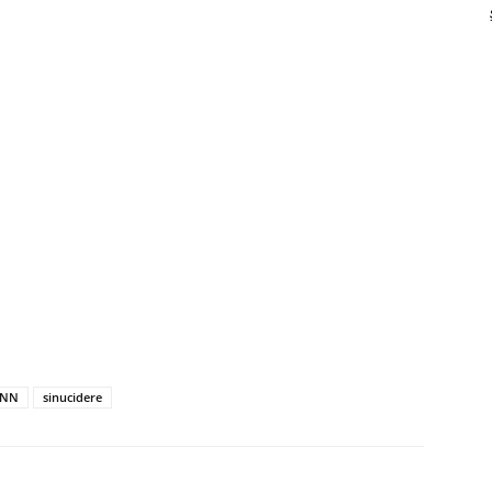
CNN
sinucidere