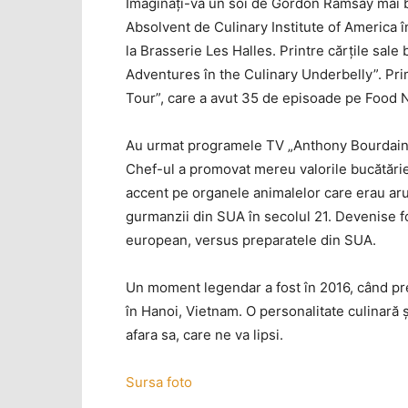
Imaginaţi-vă un soi de Gordon Ramsay mai bl
Absolvent de Culinary Institute of America î
la Brasserie Les Halles. Printre cărţile sale
Adventures în the Culinary Underbelly”. Prim
Tour”, care a avut 35 de episoade pe Food 
Au urmat programele TV „Anthony Bourdain:
Chef-ul a promovat mereu valorile bucătăriei
accent pe organele animalelor care erau aru
gurmanzii din SUA în secolul 21. Devenise foa
european, versus preparatele din SUA.
Un moment legendar a fost în 2016, când pr
în Hanoi, Vietnam. O personalitate culinară şi
afara sa, care ne va lipsi.
Sursa foto