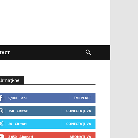
TACT
Urmați-ne:
5,100
Fani
ÎMI PLACE
750
Cititori
CONECTAȚI-VĂ
20
Cititori
CONECTAȚI-VĂ
3,050
Abonați
ABONAȚI-VĂ