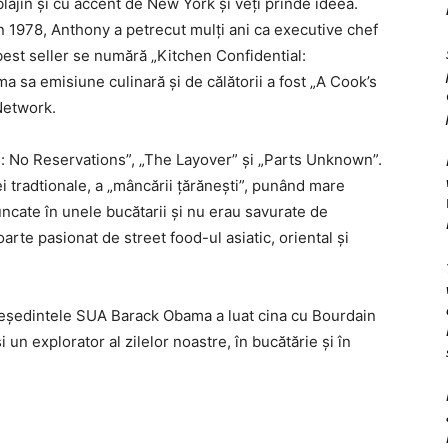
ajin şi cu accent de New York şi veţi prinde ideea.
n 1978, Anthony a petrecut mulţi ani ca executive chef
 best seller se numără „Kitchen Confidential:
a sa emisiune culinară şi de călătorii a fost „A Cook’s
Network.
 No Reservations”, „The Layover” şi „Parts Unknown”.
 tradtionale, a „mâncării ţărăneşti”, punând mare
ncate în unele bucătarii şi nu erau savurate de
rte pasionat de street food-ul asiatic, oriental şi
eşedintele SUA Barack Obama a luat cina cu Bourdain
 un explorator al zilelor noastre, în bucătărie şi în