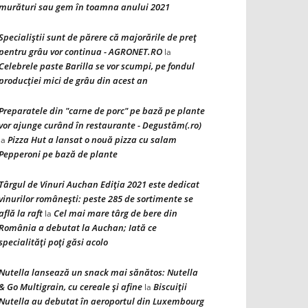
murături sau gem în toamna anului 2021
Specialiștii sunt de părere că majorările de preț
pentru grâu vor continua - AGRONET.RO
la
Celebrele paste Barilla se vor scumpi, pe fondul
producției mici de grâu din acest an
Preparatele din "carne de porc" pe bază pe plante
vor ajunge curând în restaurante - Degustăm(.ro)
Pizza Hut a lansat o nouă pizza cu salam
la
Pepperoni pe bază de plante
Târgul de Vinuri Auchan Ediţia 2021 este dedicat
vinurilor româneşti: peste 285 de sortimente se
află la raft
Cel mai mare târg de bere din
la
România a debutat la Auchan; Iată ce
specialităţi poţi găsi acolo
Nutella lansează un snack mai sănătos: Nutella
& Go Multigrain, cu cereale şi afine
Biscuiţii
la
Nutella au debutat în aeroportul din Luxembourg