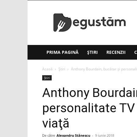
Degustăm(.ro)
PRIMA PAGINĂ
ȘTIRI
RECENZII
C
Acasă
Știri
Anthony Bourdain, bucătar şi personalit
Știri
Anthony Bourdain
personalitate TV
viaţă
De către
Alexandru Stănescu
-
9 iunie 2018