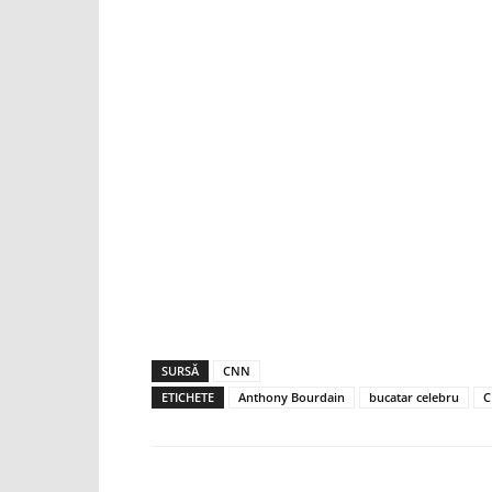
SURSĂ
CNN
ETICHETE
Anthony Bourdain
bucatar celebru