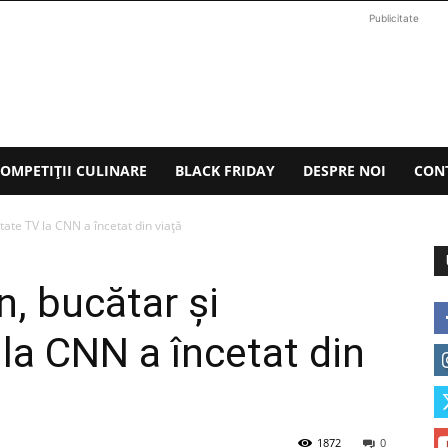
Publicitate
OMPETIȚII CULINARE
BLACK FRIDAY
DESPRE NOI
CON
ate TV la CNN a încetat din viaţă
, bucătar şi
 la CNN a încetat din
1872
0