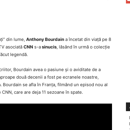
aţi” din lume,
Anthony Bourdain
a încetat din viaţă pe 8
 TV asociată
CNN
s-a
sinucis
, lăsând în urmă o colecţie
făcut legendă.
criitor, Bourdain avea o pasiune şi o aviditate de a
 aproape două decenii a fost pe ecranele noastre,
. Bourdain se afla în Franţa, filmând un episod nou al
 CNN, care are deja 11 sezoane în spate.