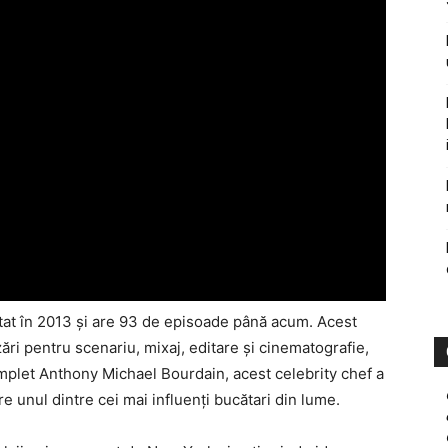
tat în 2013 şi are 93 de episoade până acum. Acest
ări pentru scenariu, mixaj, editare şi cinematografie,
plet Anthony Michael Bourdain, acest celebrity chef a
are unul dintre cei mai influenţi bucătari din lume.