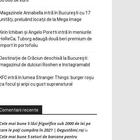
30.000 de euro
Magazinele Annabella intră în Bucureşti cu 17
unităţi, preluând locaţii de la Mega Image
Kirin Ichiban și Angelo Poretti intră în meniurile
HoReCa; Tuborg adaugă două beri premium de
import în portofoliu
Destinaţie de Crăciun deschisă la Bucureşti:
magazinul de dulciuri Roshen e Instagramabil
KFC intră în lumea Stranger Things: burger roșu
ca focul și aripi cu gust supranatural
Comentarii recente
Cele mai bune 5 lăzi frigorifice sub 2000 de lei pe
care le poți cumpăra în 2021 | Degustăm(.ro)
la
Cele mai bune 5 seturi de borcane pentru