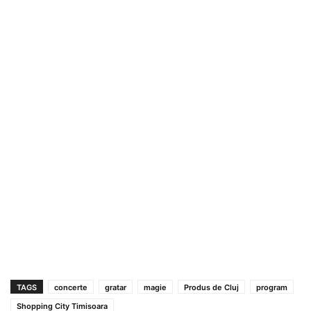
TAGS
concerte
gratar
magie
Produs de Cluj
program
Shopping City Timisoara