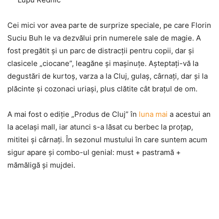
Cei mici vor avea parte de surprize speciale, pe care Florin
Suciu Buh le va dezvălui prin numerele sale de magie. A
fost pregătit şi un parc de distracţii pentru copii, dar şi
clasicele „ciocane”, leagăne şi maşinuţe. Aşteptaţi-vă la
degustări de kurtoş, varza a la Cluj, gulaş, cârnaţi, dar şi la
plăcinte şi cozonaci uriaşi, plus clătite cât braţul de om.
A mai fost o ediţie „Produs de Cluj” în
luna mai
a acestui an
la acelaşi mall, iar atunci s-a lăsat cu berbec la proţap,
mititei şi cârnaţi. În sezonul mustului în care suntem acum
sigur apare şi combo-ul genial: must + pastramă +
mămăligă şi mujdei.