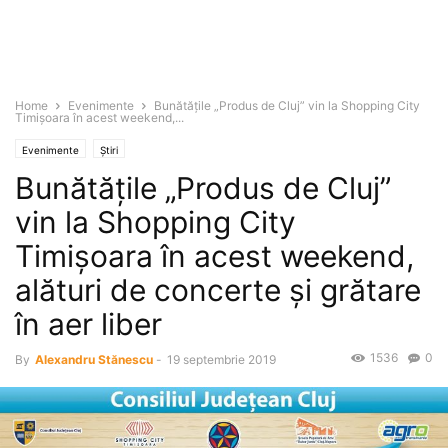
Home
Evenimente
Bunătăţile „Produs de Cluj” vin la Shopping City
Timişoara în acest weekend,...
Evenimente
Știri
Bunătăţile „Produs de Cluj”
vin la Shopping City
Timişoara în acest weekend,
alături de concerte şi grătare
în aer liber
1536
0
By
Alexandru Stănescu
-
19 septembrie 2019