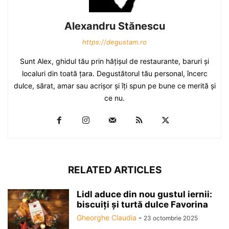
Alexandru Stănescu
https://degustam.ro
Sunt Alex, ghidul tău prin hăţişul de restaurante, baruri şi
localuri din toată ţara. Degustătorul tău personal, încerc
dulce, sărat, amar sau acrişor şi îţi spun pe bune ce merită şi
ce nu.
RELATED ARTICLES
Lidl aduce din nou gustul iernii:
biscuiți și turtă dulce Favorina
Gheorghe Claudia
-
23 octombrie 2025