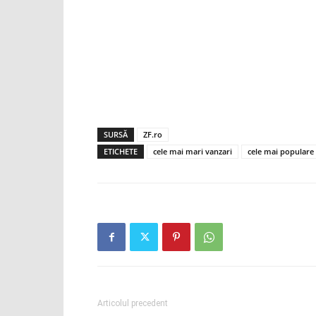
SURSĂ
ZF.ro
ETICHETE
cele mai mari vanzari
cele mai populare
Articolul precedent