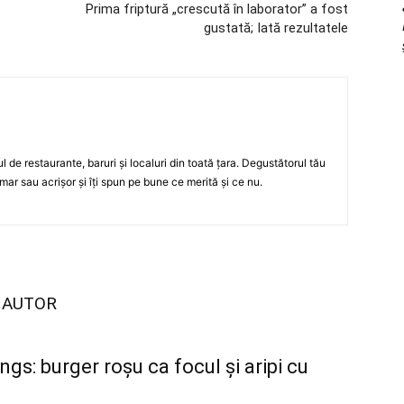
Prima friptură „crescută în laborator” a fost
gustată; Iată rezultatele
ul de restaurante, baruri şi localuri din toată ţara. Degustătorul tău
mar sau acrişor şi îţi spun pe bune ce merită şi ce nu.
I AUTOR
gs: burger roșu ca focul și aripi cu