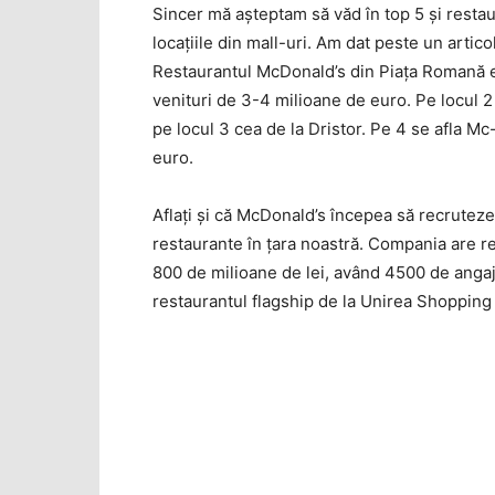
Sincer mă aşteptam să văd în top 5 şi restau
locaţiile din mall-uri. Am dat peste un articol
Restaurantul McDonald’s din Piaţa Romană era
venituri de 3-4 milioane de euro. Pe locul 2 
pe locul 3 cea de la Dristor. Pe 4 se afla M
euro.
Aflaţi şi că McDonald’s începea să recruteze
restaurante în ţara noastră. Compania are res
800 de milioane de lei, având 4500 de angaj
restaurantul flagship de la Unirea Shopping 