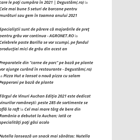
care le poți cumpăra în 2021 | Degustăm(.ro)
la
Cele mai bune 5 seturi de borcane pentru
murături sau gem în toamna anului 2021
Specialiștii sunt de părere că majorările de preț
pentru grâu vor continua - AGRONET.RO
la
Celebrele paste Barilla se vor scumpi, pe fondul
producției mici de grâu din acest an
Preparatele din "carne de porc" pe bază pe plante
vor ajunge curând în restaurante - Degustăm(.ro)
Pizza Hut a lansat o nouă pizza cu salam
la
Pepperoni pe bază de plante
Târgul de Vinuri Auchan Ediţia 2021 este dedicat
vinurilor româneşti: peste 285 de sortimente se
află la raft
Cel mai mare târg de bere din
la
România a debutat la Auchan; Iată ce
specialităţi poţi găsi acolo
Nutella lansează un snack mai sănătos: Nutella