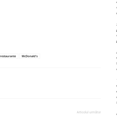
 restaurante
McDonald's
Articolul următor