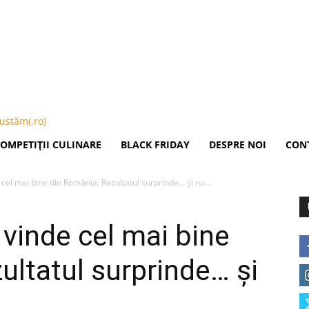
Publicitate
OMPETIȚII CULINARE
BLACK FRIDAY
DESPRE NOI
CON
el mai bine din România; Rezultatul surprinde… şi nu...
vinde cel mai bine
ultatul surprinde… şi