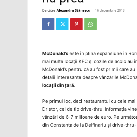
De către
Alexandru Stănescu
-
16 decembrie 2018
McDonald’s
este în plină expansiune în Româ
mai multe locaţii KFC şi cozile de acolo au 
McDonald’s pentru că au fost primii care au 
detalii interesante despre vânzările McDonal
locaţii din ţară
.
Pe primul loc, deci restaurantul cu cele ma
Dristor, cel de tip drive-thru. Informaţia vin
vânzări de 6-7 milioane de euro. Pe următoare
din Constanţa de la Delfinariu şi drive-thru-u