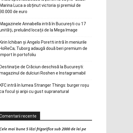
Marina Luca a obținut victoria și premiul de
30.000 de euro
Magazinele Annabella intră în Bucureşti cu 17
unităţi, preluând locaţii de la Mega Image
Kirin Ichiban și Angelo Poretti intră în meniurile
HoReCa; Tuborg adaugă două beri premium de
import în portofoliu
Destinaţie de Crăciun deschisă la Bucureşti:
magazinul de dulciuri Roshen e Instagramabil
KFC intră în lumea Stranger Things: burger roșu
ca focul și aripi cu gust supranatural
Comentarii recente
Cele mai bune 5 lăzi frigorifice sub 2000 de lei pe