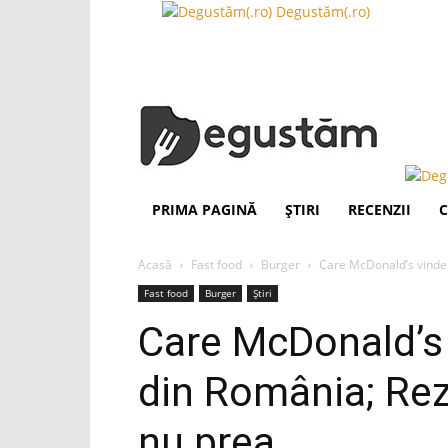
Degustăm(.ro)
PRIMA PAGINĂ
ȘTIRI
RECENZII
C
Acasă
Fast food
Burger
Care McDonald’s vinde c
Fast food
Burger
Știri
Care McDonald’s 
din România; Rez
nu prea