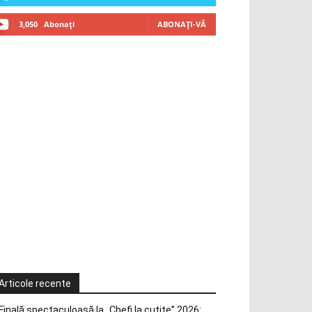
3,050
Abonați
ABONAȚI-VĂ
Articole recente
Finală spectaculoasă la „Chefi la cuțite” 2026: