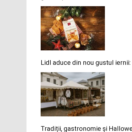
Lidl aduce din nou gustul iernii:
Tradiții, gastronomie și Hallo