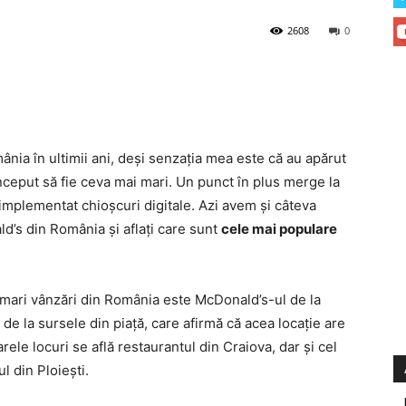
2608
0
nia în ultimii ani, deşi senzaţia mea este că au apărut
început să fie ceva mai mari. Un punct în plus merge la
implementat chioşcuri digitale. Azi avem şi câteva
d’s din România şi aflaţi care sunt
cele mai populare
i mari vânzări din România este McDonald’s-ul de la
e de la sursele din piaţă, care afirmă că acea locaţie are
le locuri se află restaurantul din Craiova, dar şi cel
l din Ploieşti.