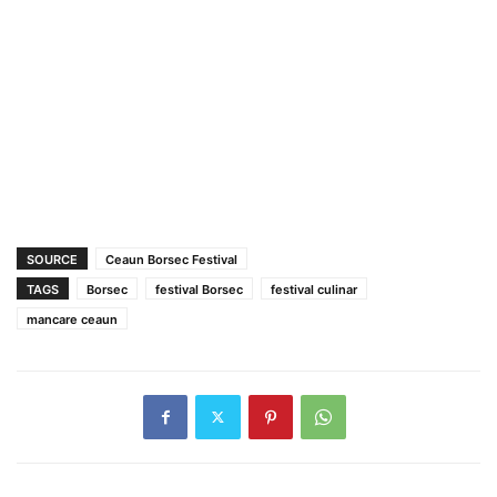
SOURCE
Ceaun Borsec Festival
TAGS
Borsec
festival Borsec
festival culinar
mancare ceaun