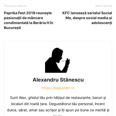
Previous article
Next article
Paprika Fest 2018 reuneşte
KFC lansează serialul Social
pasionaţii de mâncare
Me, despre social media şi
condimentată la Berăria H în
adolescenţi
Bucureşti
Alexandru Stănescu
https://degustam.ro
Sunt Alex, ghidul tău prin hăţişul de restaurante, baruri şi
localuri din toată ţara. Degustătorul tău personal, încerc
dulce, sărat, amar sau acrişor şi îţi spun pe bune ce merită şi