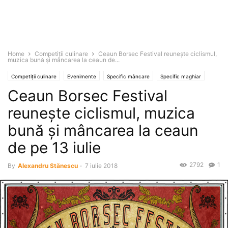
Home
Competiții culinare
Ceaun Borsec Festival reuneşte ciclismul,
muzica bună şi mâncarea la ceaun de...
Competiții culinare
Evenimente
Specific mâncare
Specific maghiar
Ceaun Borsec Festival
Specific romanesc
Știri
reuneşte ciclismul, muzica
bună şi mâncarea la ceaun
de pe 13 iulie
2792
1
By
Alexandru Stănescu
-
7 iulie 2018