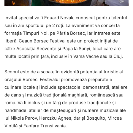
Invitat special va fi Eduard Novak, cunoscut pentru talentul
său în ale sportului pe 2 roţi. La eveniment va concerta
formaţia Timpuri Noi, pe Pârtia Borsec, iar intrarea este
liberă. Ceaun Borsec Festival este un proiect iniţiat de
către Asociaţia Secvenţe şi Papa la Sanyi, local care are
multe locaţii prin ţară, inclusiv în Vamă Veche sau la Cluj.
Scopul este de a scoate în evidenţă potenţialul turistic al
oraşului Borsec. Festivalul promovează preparatele
culinare locale şi include spectacole, demonstraţii, ateliere
de dans şi muzică tradiţională maghiară, românească sau
roma. Va fi inclus şi un târg de produse tradiţionale şi
handmade, atelier de meşteşuguri şi numere muzicale ale
lui Nikola Parov, Herczku Agnes, dar şi Bosquito, Mircea
Vintilă şi Fanfara Transilvania.