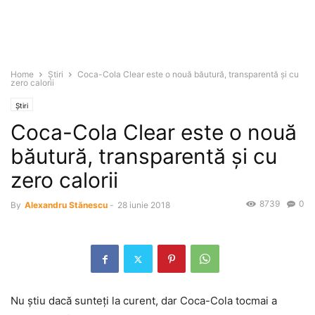
Home
Știri
Coca-Cola Clear este o nouă băutură, transparentă şi cu
zero calorii
Știri
Coca-Cola Clear este o nouă
băutură, transparentă şi cu
zero calorii
8739
0
By
Alexandru Stănescu
-
28 iunie 2018
Nu ştiu dacă sunteţi la curent, dar Coca-Cola tocmai a