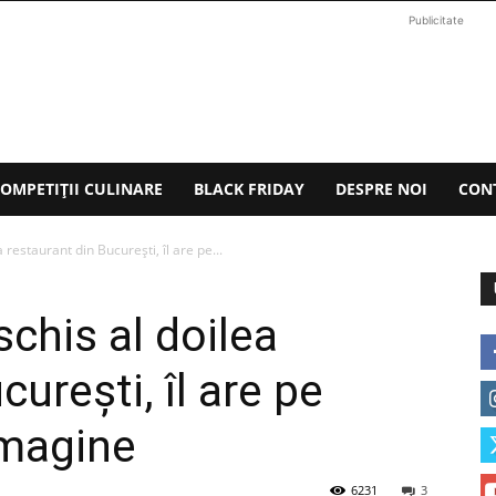
Publicitate
OMPETIȚII CULINARE
BLACK FRIDAY
DESPRE NOI
CON
restaurant din Bucureşti, îl are pe...
chis al doilea
ureşti, îl are pe
imagine
6231
3