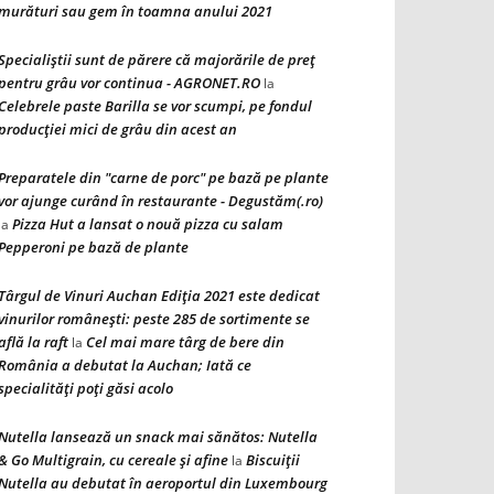
murături sau gem în toamna anului 2021
Specialiștii sunt de părere că majorările de preț
pentru grâu vor continua - AGRONET.RO
la
Celebrele paste Barilla se vor scumpi, pe fondul
producției mici de grâu din acest an
Preparatele din "carne de porc" pe bază pe plante
vor ajunge curând în restaurante - Degustăm(.ro)
Pizza Hut a lansat o nouă pizza cu salam
la
Pepperoni pe bază de plante
Târgul de Vinuri Auchan Ediţia 2021 este dedicat
vinurilor româneşti: peste 285 de sortimente se
află la raft
Cel mai mare târg de bere din
la
România a debutat la Auchan; Iată ce
specialităţi poţi găsi acolo
Nutella lansează un snack mai sănătos: Nutella
& Go Multigrain, cu cereale şi afine
Biscuiţii
la
Nutella au debutat în aeroportul din Luxembourg