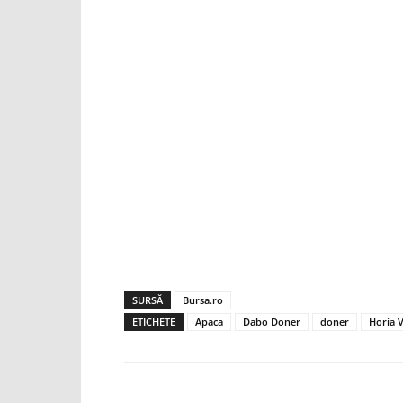
SURSĂ
Bursa.ro
ETICHETE
Apaca
Dabo Doner
doner
Horia 