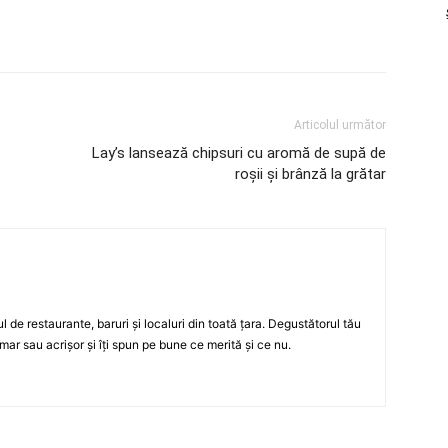
Articolul următor
Lay’s lansează chipsuri cu aromă de supă de
roşii şi brânză la grătar
ul de restaurante, baruri şi localuri din toată ţara. Degustătorul tău
mar sau acrişor şi îţi spun pe bune ce merită şi ce nu.