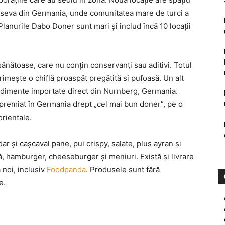
ge seva din Germania, unde comunitatea mare de turci a
Planurile Dabo Doner sunt mari şi includ încă 10 locaţii
nătoase, care nu conţin conservanţi sau aditivi. Totul
 primeşte o chiflă proaspăt pregătită si pufoasă. Un alt
ondimente importate direct din Nurnberg, Germania.
premiat în Germania drept „cel mai bun doner”, pe o
rientale.
ar şi caşcaval pane, pui crispy, salate, plus ayran şi
tă, hamburger, cheeseburger şi meniuri. Există şi livrare
 noi, inclusiv
Foodpanda
. Produsele sunt fără
e.