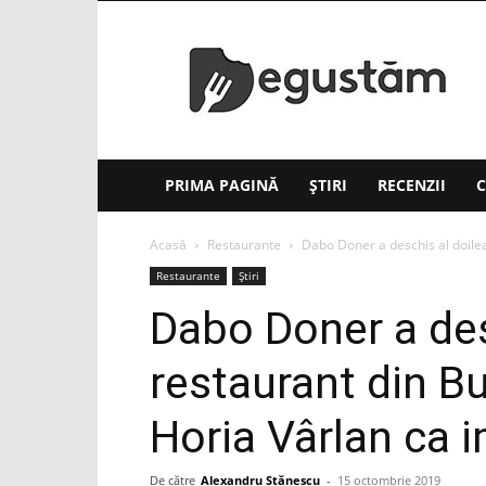
Degustăm(.ro)
PRIMA PAGINĂ
ȘTIRI
RECENZII
C
Acasă
Restaurante
Dabo Doner a deschis al doilea 
Restaurante
Știri
Dabo Doner a des
restaurant din Buc
Horia Vârlan ca 
De către
Alexandru Stănescu
-
15 octombrie 2019