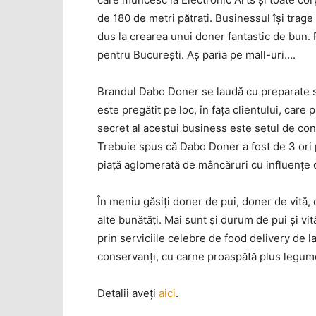
de 180 de metri pătraţi. Businessul îşi tra
dus la crearea unui doner fantastic de bun. 
pentru Bucureşti. Aş paria pe mall-uri….
Brandul Dabo Doner se laudă cu preparate să
este pregătit pe loc, în faţa clientului, care
secret al acestui business este setul de c
Trebuie spus că Dabo Doner a fost de 3 ori 
piaţă aglomerată de mâncăruri cu influenţe o
În meniu găsiţi doner de pui, doner de vită, d
alte bunătăţi. Mai sunt şi durum de pui şi vi
prin serviciile celebre de food delivery de la
conservanţi, cu carne proaspătă plus legum
Detalii aveţi
aici
.