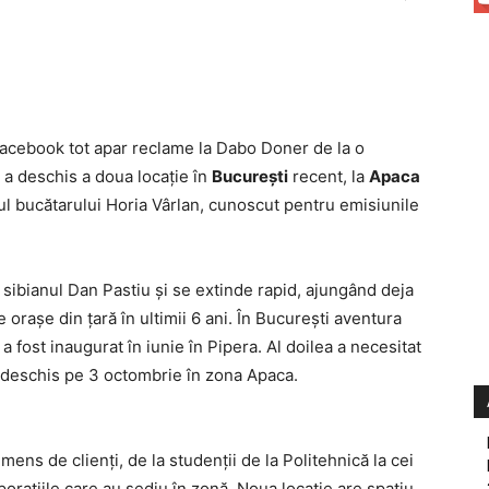
Facebook tot apar reclame la Dabo Doner de la o
a deschis a doua locaţie în
Bucureşti
recent, la
Apaca
ul bucătarului Horia Vârlan, cunoscut pentru emisiunile
.
 sibianul Dan Pastiu şi se extinde rapid, ajungând deja
oraşe din ţară în ultimii 6 ani. În Bucureşti aventura
a fost inaugurat în iunie în Pipera. Al doilea a necesitat
a deschis pe 3 octombrie în zona Apaca.
mens de clienţi, de la studenţii de la Politehnică la cei
poraţiile care au sediu în zonă. Noua locaţie are spaţiu