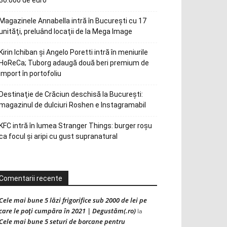
30.000 de euro
Magazinele Annabella intră în Bucureşti cu 17
unităţi, preluând locaţii de la Mega Image
Kirin Ichiban și Angelo Poretti intră în meniurile
HoReCa; Tuborg adaugă două beri premium de
import în portofoliu
Destinaţie de Crăciun deschisă la Bucureşti:
magazinul de dulciuri Roshen e Instagramabil
KFC intră în lumea Stranger Things: burger roșu
ca focul și aripi cu gust supranatural
Comentarii recente
Cele mai bune 5 lăzi frigorifice sub 2000 de lei pe
care le poți cumpăra în 2021 | Degustăm(.ro)
la
Cele mai bune 5 seturi de borcane pentru