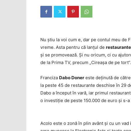
Nu ştiu la voi cum e, dar pe contul meu de 
vreme. Asta pentru că lanţul de
restaurante
şi se promovează. Şi nu oricum, ci cu ajutor
de la Prima TV, precum „Cireaşa de pe tort”
Franciza
Dabo Doner
este deţinută de către
la peste 45 de restaurante deschise în 29 de 
Dabo a început în vară, iar primul restaurant 
o investiţie de peste 150.000 de euro şi s-
Acolo este o zonă în plin avânt şi cu un vad i
care muncesc la Electronic Arts şi toate cor