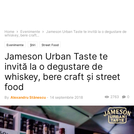
Home
Evenimente
Jameson Urban Taste te invită la o degustare de
whiskey, bere craft...
Evenimente
Știri
Street Food
Jameson Urban Taste te
invită la o degustare de
whiskey, bere craft şi street
food
2763
0
By
Alexandru Stănescu
-
14 septembrie 2018