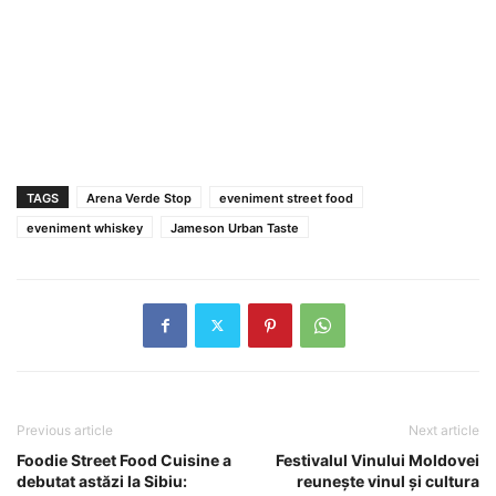
TAGS
Arena Verde Stop
eveniment street food
eveniment whiskey
Jameson Urban Taste
Previous article
Next article
Foodie Street Food Cuisine a
Festivalul Vinului Moldovei
debutat astăzi la Sibiu:
reuneşte vinul şi cultura