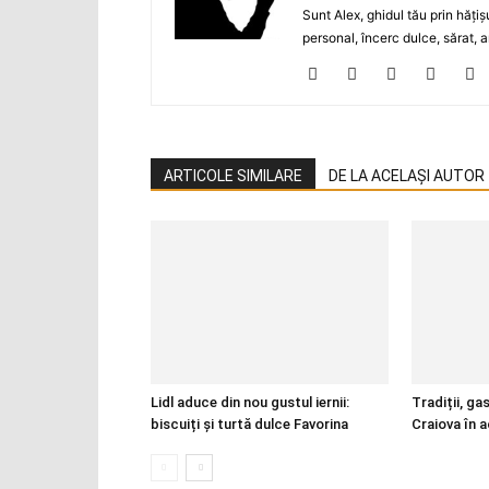
Sunt Alex, ghidul tău prin hăţiş
personal, încerc dulce, sărat, a
ARTICOLE SIMILARE
DE LA ACELAȘI AUTOR
Lidl aduce din nou gustul iernii:
Tradiții, ga
biscuiți și turtă dulce Favorina
Craiova în 