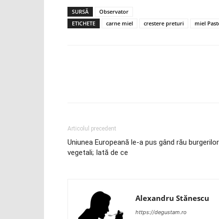
SURSĂ
Observator
ETICHETE
carne miel
crestere preturi
miel Past
Articolul precedent
Uniunea Europeană le-a pus gând rău burgerilor
vegetali; Iată de ce
Alexandru Stănescu
https://degustam.ro