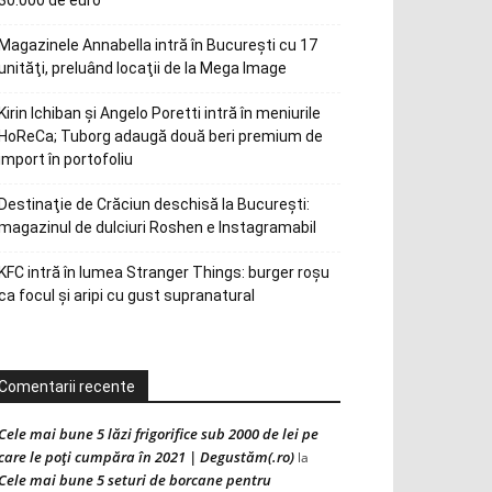
30.000 de euro
Magazinele Annabella intră în Bucureşti cu 17
unităţi, preluând locaţii de la Mega Image
Kirin Ichiban și Angelo Poretti intră în meniurile
HoReCa; Tuborg adaugă două beri premium de
import în portofoliu
Destinaţie de Crăciun deschisă la Bucureşti:
magazinul de dulciuri Roshen e Instagramabil
KFC intră în lumea Stranger Things: burger roșu
ca focul și aripi cu gust supranatural
Comentarii recente
Cele mai bune 5 lăzi frigorifice sub 2000 de lei pe
care le poți cumpăra în 2021 | Degustăm(.ro)
la
Cele mai bune 5 seturi de borcane pentru