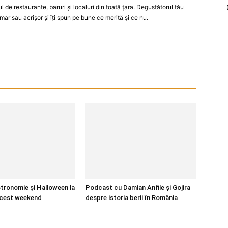
ul de restaurante, baruri şi localuri din toată ţara. Degustătorul tău
mar sau acrişor şi îţi spun pe bune ce merită şi ce nu.
stronomie și Halloween la
Podcast cu Damian Anfile și Gojira
acest weekend
despre istoria berii în România