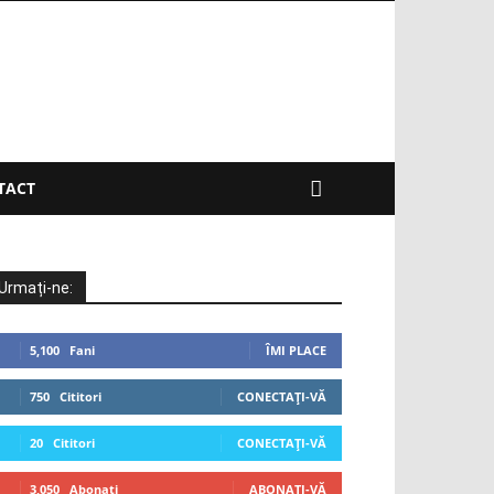
TACT
Urmați-ne:
5,100
Fani
ÎMI PLACE
750
Cititori
CONECTAȚI-VĂ
20
Cititori
CONECTAȚI-VĂ
3,050
Abonați
ABONAȚI-VĂ