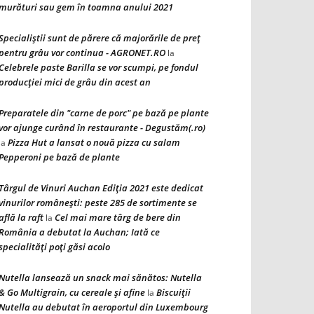
murături sau gem în toamna anului 2021
Specialiștii sunt de părere că majorările de preț
pentru grâu vor continua - AGRONET.RO
la
Celebrele paste Barilla se vor scumpi, pe fondul
producției mici de grâu din acest an
Preparatele din "carne de porc" pe bază pe plante
vor ajunge curând în restaurante - Degustăm(.ro)
Pizza Hut a lansat o nouă pizza cu salam
la
Pepperoni pe bază de plante
Târgul de Vinuri Auchan Ediţia 2021 este dedicat
vinurilor româneşti: peste 285 de sortimente se
află la raft
Cel mai mare târg de bere din
la
România a debutat la Auchan; Iată ce
specialităţi poţi găsi acolo
Nutella lansează un snack mai sănătos: Nutella
& Go Multigrain, cu cereale şi afine
Biscuiţii
la
Nutella au debutat în aeroportul din Luxembourg