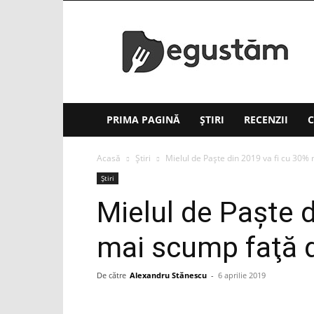
Degustăm(.ro)
PRIMA PAGINĂ
ȘTIRI
RECENZII
C
Acasă
Știri
Mielul de Paşte din 2019 va fi cu 30% 
Știri
Mielul de Paşte d
mai scump faţă d
De către
Alexandru Stănescu
-
6 aprilie 2019