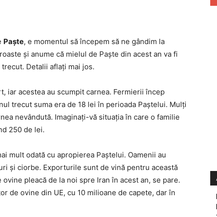
e
Paşte
, e momentul să începem să ne gândim la
proaste şi anume că mielul de Paşte din acest an va fi
ecut. Detalii aflaţi mai jos.
, iar acestea au scumpit carnea. Fermierii încep
anul trecut suma era de 18 lei în perioada Paştelui. Mulţi
nea nevândută. Imaginaţi-vă situaţia în care o familie
nd 250 de lei.
mai mult odată cu apropierea Paştelui. Oamenii au
uri şi ciorbe. Exporturile sunt de vină pentru această
ovine pleacă de la noi spre Iran în acest an, se pare.
or de ovine din UE, cu 10 milioane de capete, dar în