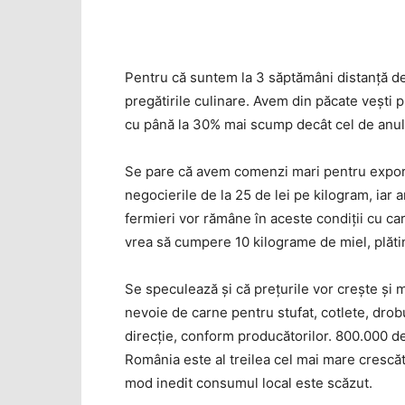
Pentru că suntem la 3 săptămâni distanţă d
pregătirile culinare. Avem din păcate veşti 
cu până la 30% mai scump decât cel de anul tr
Se pare că avem comenzi mari pentru export
negocierile de la 25 de lei pe kilogram, iar 
fermieri vor rămâne în aceste condiţii cu car
vrea să cumpere 10 kilograme de miel, plăti
Se speculează şi că preţurile vor creşte şi 
nevoie de carne pentru stufat, cotlete, drob
direcţie, conform producătorilor. 800.000 de 
România este al treilea cel mai mare crescăt
mod inedit consumul local este scăzut.