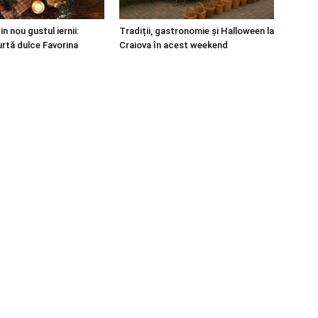
in nou gustul iernii:
Tradiții, gastronomie și Halloween la
turtă dulce Favorina
Craiova în acest weekend