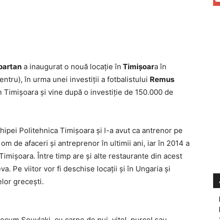
partan
a inaugurat o nouă locaţie în
Timişoar
a în
ntru), în urma unei investiţii a fotbalistului
Remus
 Timişoara şi vine după o investiţie de 150.000 de
ipei Politehnica Timişoara şi l-a avut ca antrenor pe
 de afaceri şi antreprenor în ultimii ani, iar în 2014 a
Timişoara. Între timp are şi alte restaurante din acest
. Pe viitor vor fi deschise locaţii şi în Ungaria şi
lor greceşti.
recum Souvlaki, cu carne de pui, viţel, purcel sau