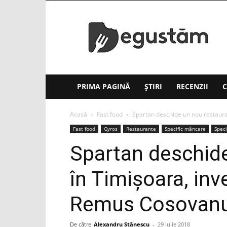
Degustăm(.ro)
PRIMA PAGINĂ
ȘTIRI
RECENZII
C
Acasă
Fast food
Spartan deschide un nou restauran
Fast food
Gyros
Restaurante
Specific mâncare
Speci
Spartan deschide
în Timişoara, inve
Remus Cosovan
De către
Alexandru Stănescu
-
29 iulie 2018