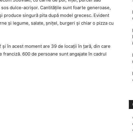
 sos dulce-acrişor. Cantităţile sunt foarte generoase,
 îşi produce singură pita după model grecesc. Evident
arne şi legume, salate, şniţel, burgeri şi chiar o pizza cu
 şi în acest moment are 39 de locaţii în ţară, din care
de franciză. 600 de persoane sunt angajate în cadrul