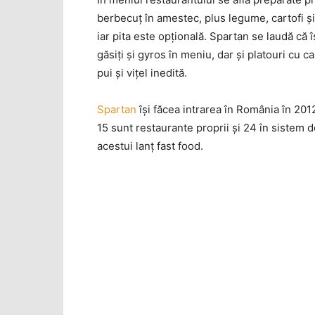
berbecuţ în amestec, plus legume, cartofi şi
iar pita este opţională. Spartan se laudă că
găsiţi şi gyros în meniu, dar şi platouri cu c
pui şi viţel inedită.
Spartan
îşi făcea intrarea în România în 2012
15 sunt restaurante proprii şi 24 în sistem 
acestui lanţ fast food.