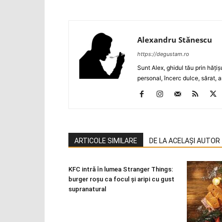
Alexandru Stănescu
https://degustam.ro
Sunt Alex, ghidul tău prin hăţiş
personal, încerc dulce, sărat, a
ARTICOLE SIMILARE
DE LA ACELAȘI AUTOR
KFC intră în lumea Stranger Things:
burger roșu ca focul și aripi cu gust
supranatural