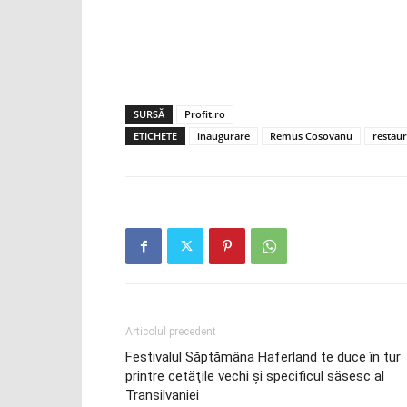
SURSĂ
Profit.ro
ETICHETE
inaugurare
Remus Cosovanu
restaur
Articolul precedent
Festivalul Săptămâna Haferland te duce în tur
printre cetăţile vechi şi specificul săsesc al
Transilvaniei