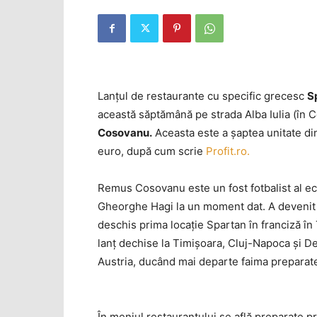
Lanţul de restaurante cu specific grecesc
S
această săptămână pe strada Alba Iulia (în Ce
Cosovanu.
Aceasta este a şaptea unitate din
euro, după cum scrie
Profit.ro.
Remus Cosovanu este un fost fotbalist al ech
Gheorghe Hagi la un moment dat. A devenit om
deschis prima locaţie Spartan în franciză în 
lanţ dechise la Timişoara, Cluj-Napoca şi Deva
Austria, ducând mai departe faima preparate
În meniul restaurantului se află preparate p