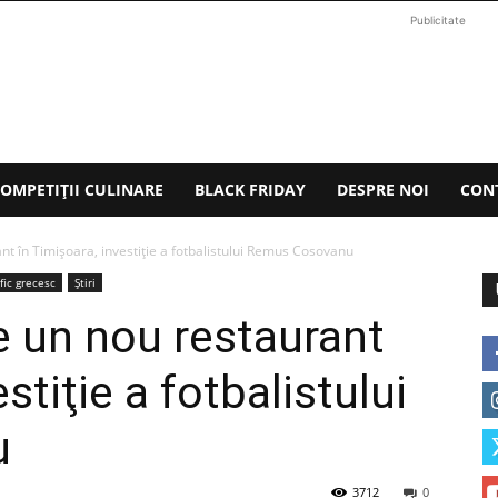
Publicitate
OMPETIȚII CULINARE
BLACK FRIDAY
DESPRE NOI
CON
t în Timişoara, investiţie a fotbalistului Remus Cosovanu
fic grecesc
Știri
 un nou restaurant
stiţie a fotbalistului
u
3712
0