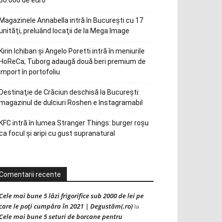
30.000 de euro
Magazinele Annabella intră în Bucureşti cu 17
unităţi, preluând locaţii de la Mega Image
Kirin Ichiban și Angelo Poretti intră în meniurile
HoReCa; Tuborg adaugă două beri premium de
import în portofoliu
Destinaţie de Crăciun deschisă la Bucureşti:
magazinul de dulciuri Roshen e Instagramabil
KFC intră în lumea Stranger Things: burger roșu
ca focul și aripi cu gust supranatural
Comentarii recente
Cele mai bune 5 lăzi frigorifice sub 2000 de lei pe
care le poți cumpăra în 2021 | Degustăm(.ro)
la
Cele mai bune 5 seturi de borcane pentru