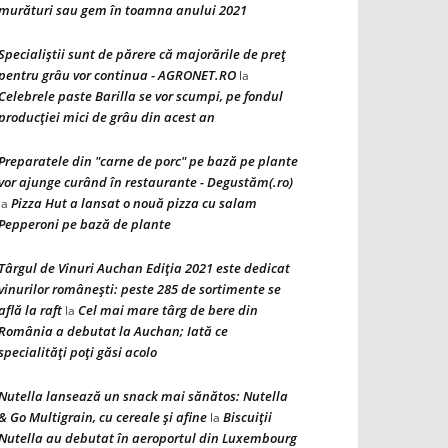
murături sau gem în toamna anului 2021
Specialiștii sunt de părere că majorările de preț
pentru grâu vor continua - AGRONET.RO
la
Celebrele paste Barilla se vor scumpi, pe fondul
producției mici de grâu din acest an
Preparatele din "carne de porc" pe bază pe plante
vor ajunge curând în restaurante - Degustăm(.ro)
Pizza Hut a lansat o nouă pizza cu salam
la
Pepperoni pe bază de plante
Târgul de Vinuri Auchan Ediţia 2021 este dedicat
vinurilor româneşti: peste 285 de sortimente se
află la raft
Cel mai mare târg de bere din
la
România a debutat la Auchan; Iată ce
specialităţi poţi găsi acolo
Nutella lansează un snack mai sănătos: Nutella
& Go Multigrain, cu cereale şi afine
Biscuiţii
la
Nutella au debutat în aeroportul din Luxembourg