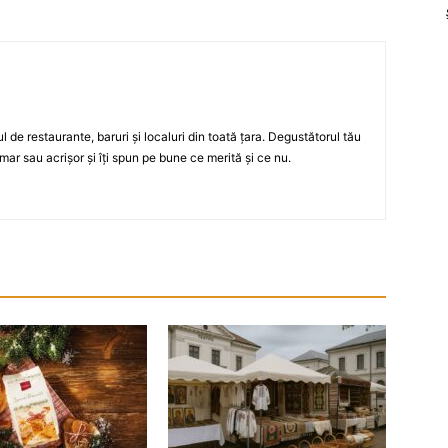
ul de restaurante, baruri şi localuri din toată ţara. Degustătorul tău
mar sau acrişor şi îţi spun pe bune ce merită şi ce nu.