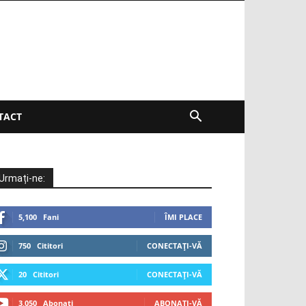
TACT
Urmați-ne:
5,100
Fani
ÎMI PLACE
750
Cititori
CONECTAȚI-VĂ
20
Cititori
CONECTAȚI-VĂ
3,050
Abonați
ABONAȚI-VĂ