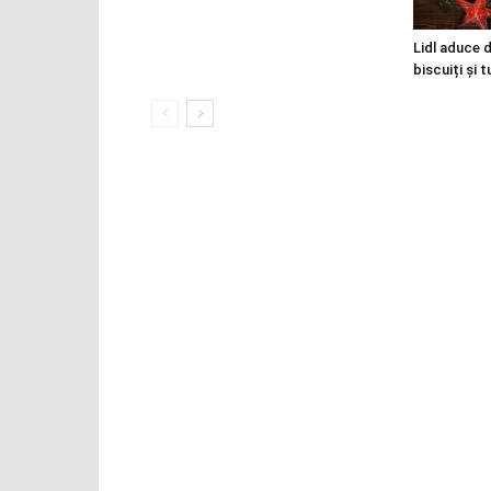
Lidl aduce d
biscuiți și 