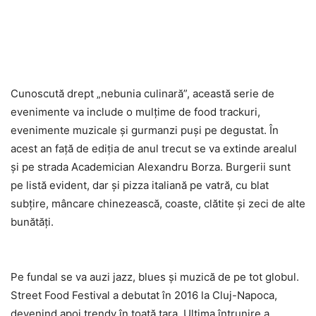
Cunoscută drept „nebunia culinară”, această serie de
evenimente va include o mulţime de food trackuri,
evenimente muzicale şi gurmanzi puşi pe degustat. În
acest an faţă de ediţia de anul trecut se va extinde arealul
şi pe strada Academician Alexandru Borza. Burgerii sunt
pe listă evident, dar şi pizza italiană pe vatră, cu blat
subţire, mâncare chinezească, coaste, clătite şi zeci de alte
bunătăţi.
Pe fundal se va auzi jazz, blues şi muzică de pe tot globul.
Street Food Festival a debutat în 2016 la Cluj-Napoca,
devenind apoi trendy în toată ţara. Ultima întrunire a