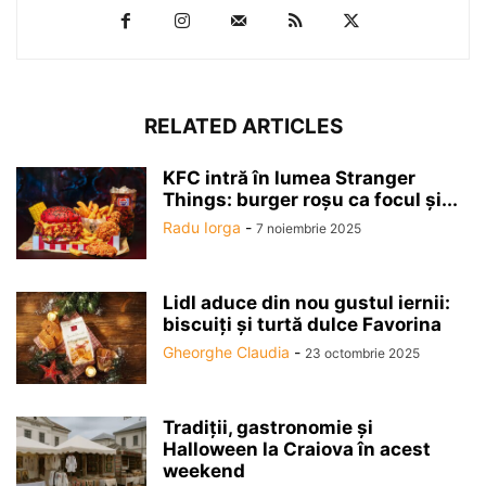
RELATED ARTICLES
KFC intră în lumea Stranger
Things: burger roșu ca focul și...
Radu Iorga
-
7 noiembrie 2025
Lidl aduce din nou gustul iernii:
biscuiți și turtă dulce Favorina
Gheorghe Claudia
-
23 octombrie 2025
Tradiții, gastronomie și
Halloween la Craiova în acest
weekend