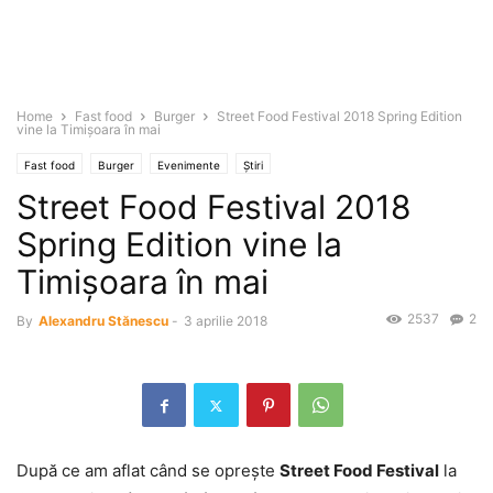
Home
Fast food
Burger
Street Food Festival 2018 Spring Edition
vine la Timişoara în mai
Fast food
Burger
Evenimente
Știri
Street Food Festival 2018
Spring Edition vine la
Timişoara în mai
2537
2
By
Alexandru Stănescu
-
3 aprilie 2018
După ce am aflat când se opreşte
Street Food Festival
la