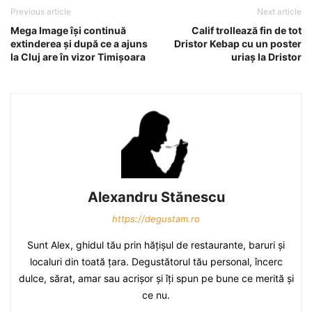
Previous article
Next article
Mega Image îşi continuă
Calif trollează fin de tot
extinderea şi după ce a ajuns
Dristor Kebap cu un poster
la Cluj are în vizor Timişoara
uriaş la Dristor
Alexandru Stănescu
https://degustam.ro
Sunt Alex, ghidul tău prin hăţişul de restaurante, baruri şi
localuri din toată ţara. Degustătorul tău personal, încerc
dulce, sărat, amar sau acrişor şi îţi spun pe bune ce merită şi
ce nu.