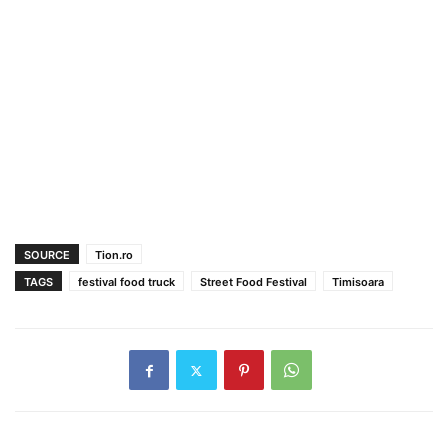
SOURCE
Tion.ro
TAGS
festival food truck
Street Food Festival
Timisoara