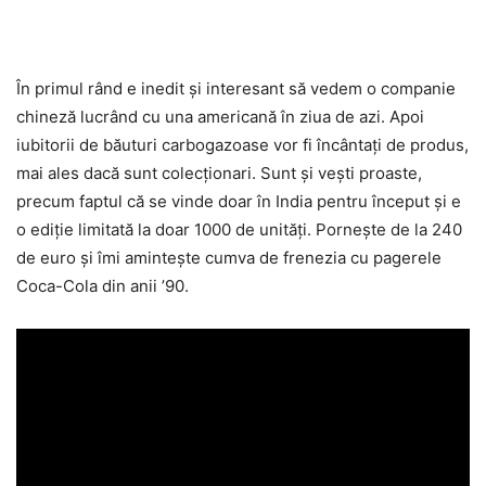
În primul rând e inedit şi interesant să vedem o companie
chineză lucrând cu una americană în ziua de azi. Apoi
iubitorii de băuturi carbogazoase vor fi încântaţi de produs,
mai ales dacă sunt colecţionari. Sunt şi veşti proaste,
precum faptul că se vinde doar în India pentru început şi e
o ediţie limitată la doar 1000 de unităţi. Porneşte de la 240
de euro şi îmi aminteşte cumva de frenezia cu pagerele
Coca-Cola din anii ’90.