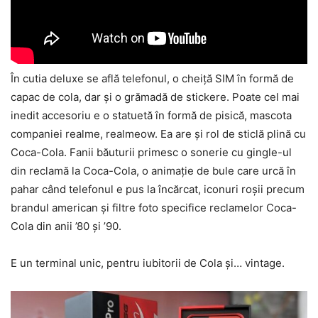
În cutia deluxe se află telefonul, o cheiţă SIM în formă de
capac de cola, dar şi o grămadă de stickere. Poate cel mai
inedit accesoriu e o statuetă în formă de pisică, mascota
companiei realme, realmeow. Ea are şi rol de sticlă plină cu
Coca-Cola. Fanii băuturii primesc o sonerie cu gingle-ul
din reclamă la Coca-Cola, o animaţie de bule care urcă în
pahar când telefonul e pus la încărcat, iconuri roşii precum
brandul american şi filtre foto specifice reclamelor Coca-
Cola din anii ’80 şi ’90.
E un terminal unic, pentru iubitorii de Cola şi… vintage.