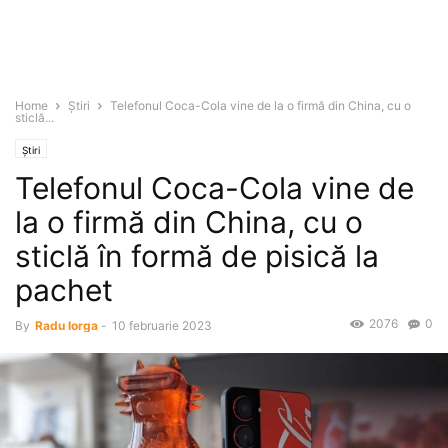
Home
Știri
Telefonul Coca-Cola vine de la o firmă din China, cu o
sticlă...
Știri
Telefonul Coca-Cola vine de
la o firmă din China, cu o
sticlă în formă de pisică la
pachet
2076
0
By
Radu Iorga
-
10 februarie 2023