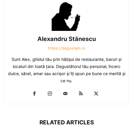
Alexandru Stănescu
https://degustam.ro
Sunt Alex, ghidul tău prin hăţişul de restaurante, baruri şi
localuri din toată ţara. Degustătorul tău personal, încerc
dulce, sărat, amar sau acrişor şi îţi spun pe bune ce merită şi
ce nu.
RELATED ARTICLES