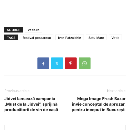
SOURCE
Vetis.ro
TAGS
festival pescaresc
Ivan Patzaichin
Satu Mare
Vetis
Previous article
Next article
Jidvei lansează campania
Mega Image Fresh Bazar
„Must de la Jidvei”, sprijină
învie conceptul de aprozar,
producătorii de vin de casă
pentru început în Bucureşti