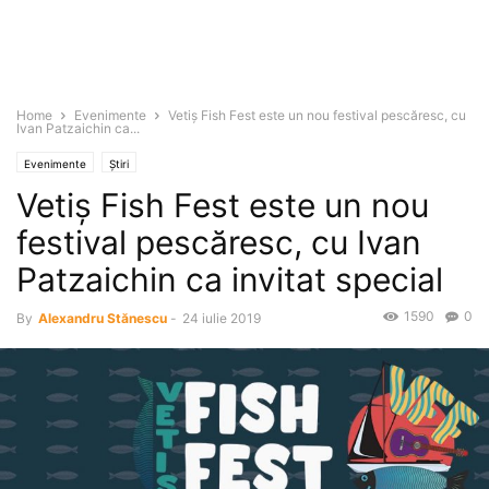
Home
Evenimente
Vetiş Fish Fest este un nou festival pescăresc, cu
Ivan Patzaichin ca...
Evenimente
Știri
Vetiş Fish Fest este un nou
festival pescăresc, cu Ivan
Patzaichin ca invitat special
1590
0
By
Alexandru Stănescu
-
24 iulie 2019