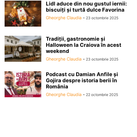
Lidl aduce din nou gustul iernii:
biscuiți și turtă dulce Favorina
Gheorghe Claudia
-
23 octombrie 2025
Tradiții, gastronomie și
Halloween la Craiova în acest
weekend
Gheorghe Claudia
-
23 octombrie 2025
Podcast cu Damian Anfile și
Gojira despre istoria berii în
România
Gheorghe Claudia
-
22 octombrie 2025