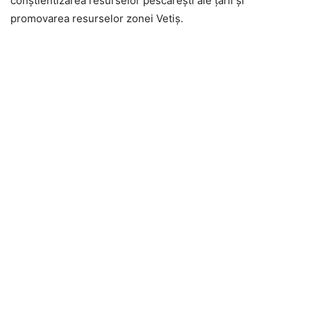
conştientizarea resurselor pescăreşti ale ţării şi
promovarea resurselor zonei Vetiş.