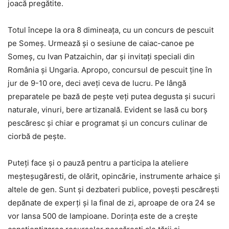
joacă pregătite.
Totul începe la ora 8 dimineaţa, cu un concurs de pescuit
pe Someş. Urmează şi o sesiune de caiac-canoe pe
Someş, cu Ivan Patzaichin, dar şi invitaţi speciali din
România şi Ungaria. Apropo, concursul de pescuit ţine în
jur de 9-10 ore, deci aveţi ceva de lucru. Pe lângă
preparatele pe bază de peşte veţi putea degusta şi sucuri
naturale, vinuri, bere artizanală. Evident se lasă cu borş
pescăresc şi chiar e programat şi un concurs culinar de
ciorbă de peşte.
Puteţi face şi o pauză pentru a participa la ateliere
meşteşugăresti, de olărit, opincărie, instrumente arhaice şi
altele de gen. Sunt şi dezbateri publice, poveşti pescăreşti
depănate de experţi şi la final de zi, aproape de ora 24 se
vor lansa 500 de lampioane. Dorinţa este de a creşte