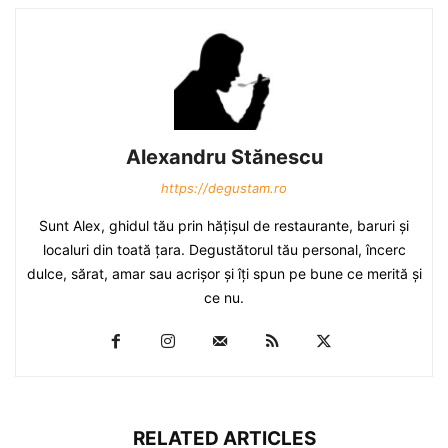
Alexandru Stănescu
https://degustam.ro
Sunt Alex, ghidul tău prin hăţişul de restaurante, baruri şi
localuri din toată ţara. Degustătorul tău personal, încerc
dulce, sărat, amar sau acrişor şi îţi spun pe bune ce merită şi
ce nu.
RELATED ARTICLES