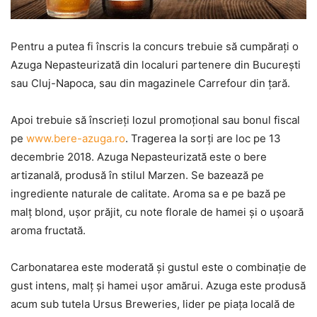
Pentru a putea fi înscris la concurs trebuie să cumpăraţi o
Azuga Nepasteurizată din localuri partenere din Bucureşti
sau Cluj-Napoca, sau din magazinele Carrefour din ţară.
Apoi trebuie să înscrieţi lozul promoţional sau bonul fiscal
pe
www.bere-azuga.ro
. Tragerea la sorţi are loc pe 13
decembrie 2018. Azuga Nepasteurizată este o bere
artizanală, produsă în stilul Marzen. Se bazează pe
ingrediente naturale de calitate. Aroma sa e pe bază pe
malţ blond, uşor prăjit, cu note florale de hamei şi o uşoară
aroma fructată.
Carbonatarea este moderată şi gustul este o combinaţie de
gust intens, malţ şi hamei uşor amărui. Azuga este produsă
acum sub tutela Ursus Breweries, lider pe piaţa locală de