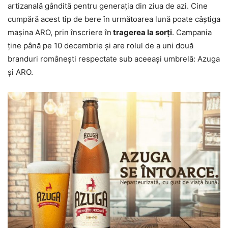
artizanală gândită pentru generaţia din ziua de azi. Cine
cumpără acest tip de bere în următoarea lună poate câştiga
maşina ARO, prin înscriere în
tragerea la sorţi
. Campania
ţine până pe 10 decembrie şi are rolul de a uni două
branduri româneşti respectate sub aceeaşi umbrelă: Azuga
şi ARO.