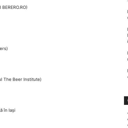
l BERERO.RO)
ers)
 The Beer Institute)
 în Iaşi