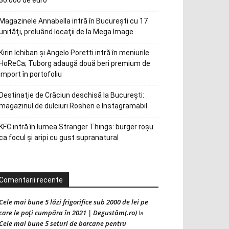
30.000 de euro
Magazinele Annabella intră în Bucureşti cu 17
unităţi, preluând locaţii de la Mega Image
Kirin Ichiban și Angelo Poretti intră în meniurile
HoReCa; Tuborg adaugă două beri premium de
import în portofoliu
Destinaţie de Crăciun deschisă la Bucureşti:
magazinul de dulciuri Roshen e Instagramabil
KFC intră în lumea Stranger Things: burger roșu
ca focul și aripi cu gust supranatural
Comentarii recente
Cele mai bune 5 lăzi frigorifice sub 2000 de lei pe
care le poți cumpăra în 2021 | Degustăm(.ro)
la
Cele mai bune 5 seturi de borcane pentru