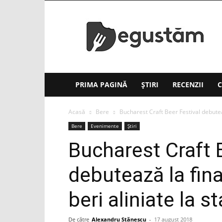
Degustăm(.ro)
PRIMA PAGINĂ
ȘTIRI
RECENZII
C
Acasă
Bere
Bucharest Craft Beer Festival debutează
Bere
Evenimente
Știri
Bucharest Craft 
debutează la fina
beri aliniate la st
De către
Alexandru Stănescu
-
17 august 2018