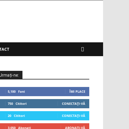
TACT
Urmați-ne:
5,100
Fani
ÎMI PLACE
750
Cititori
CONECTAȚI-VĂ
20
Cititori
CONECTAȚI-VĂ
3,050
Abonați
ABONAȚI-VĂ