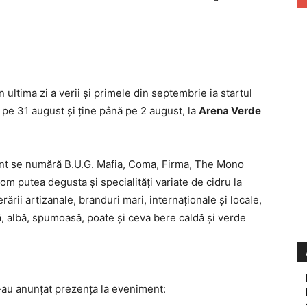
în ultima zi a verii şi primele din septembrie ia startul
 pe 31 august şi ţine până pe 2 august, la
Arena Verde
ment se numără B.U.G. Mafia, Coma, Firma, The Mono
om putea degusta şi specialităţi variate de cidru la
rii artizanale, branduri mari, internaţionale şi locale,
ă, albă, spumoasă, poate şi ceva bere caldă şi verde
i-au anunţat prezenţa la eveniment: