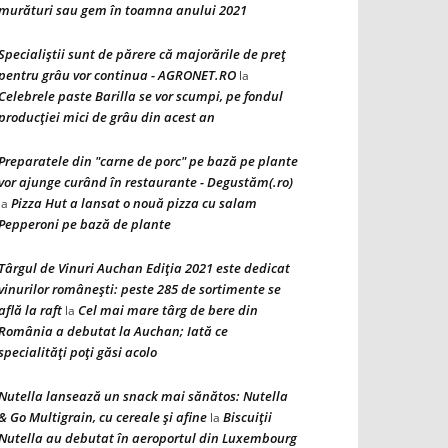
murături sau gem în toamna anului 2021
Specialiștii sunt de părere că majorările de preț
pentru grâu vor continua - AGRONET.RO
la
Celebrele paste Barilla se vor scumpi, pe fondul
producției mici de grâu din acest an
Preparatele din "carne de porc" pe bază pe plante
vor ajunge curând în restaurante - Degustăm(.ro)
Pizza Hut a lansat o nouă pizza cu salam
la
Pepperoni pe bază de plante
Târgul de Vinuri Auchan Ediţia 2021 este dedicat
vinurilor româneşti: peste 285 de sortimente se
află la raft
Cel mai mare târg de bere din
la
România a debutat la Auchan; Iată ce
specialităţi poţi găsi acolo
Nutella lansează un snack mai sănătos: Nutella
& Go Multigrain, cu cereale şi afine
Biscuiţii
la
Nutella au debutat în aeroportul din Luxembourg