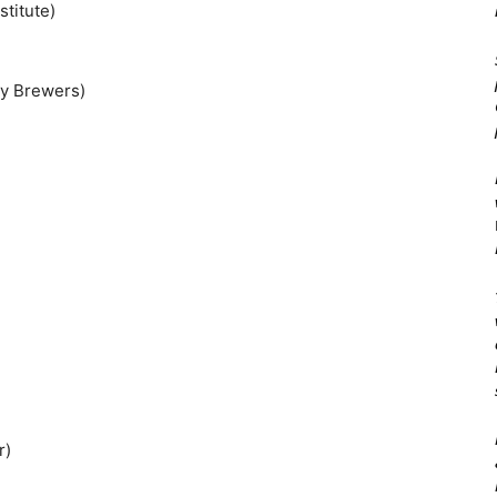
titute)
y Brewers)
r)