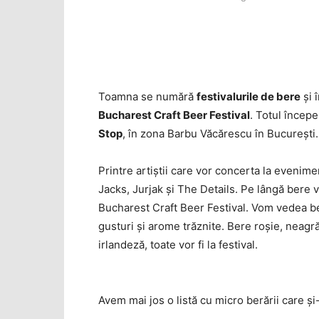
Toamna se numără
festivalurile de bere
şi 
Bucharest Craft Beer Festival
. Totul începe
Stop
, în zona Barbu Văcărescu în Bucureşti.
Printre artiştii care vor concerta la eveni
Jacks, Jurjak şi The Details. Pe lângă bere v
Bucharest Craft Beer Festival. Vom vedea beră
gusturi şi arome trăznite. Bere roşie, neagr
irlandeză, toate vor fi la festival.
Avem mai jos o listă cu micro berării care ş