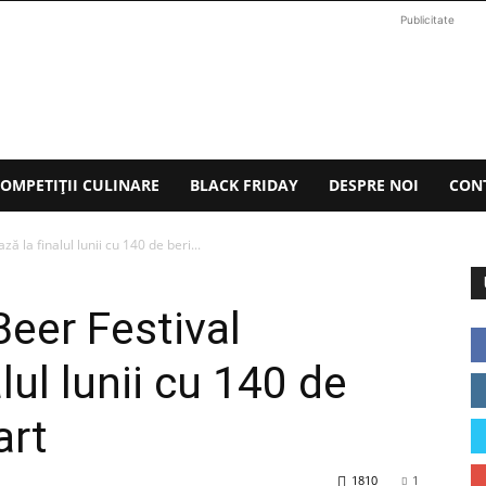
Publicitate
OMPETIȚII CULINARE
BLACK FRIDAY
DESPRE NOI
CON
 la finalul lunii cu 140 de beri...
Beer Festival
lul lunii cu 140 de
art
1810
1