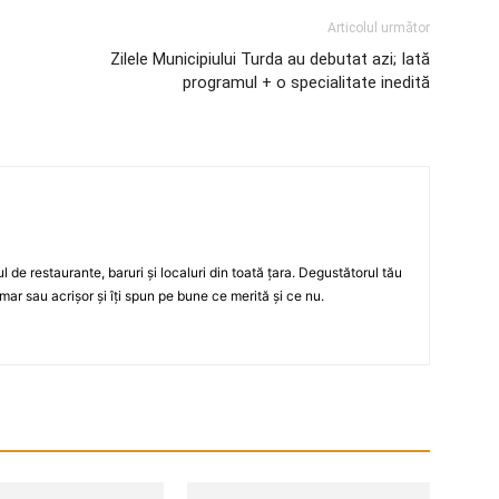
Articolul următor
Zilele Municipiului Turda au debutat azi; Iată
programul + o specialitate inedită
ul de restaurante, baruri şi localuri din toată ţara. Degustătorul tău
mar sau acrişor şi îţi spun pe bune ce merită şi ce nu.