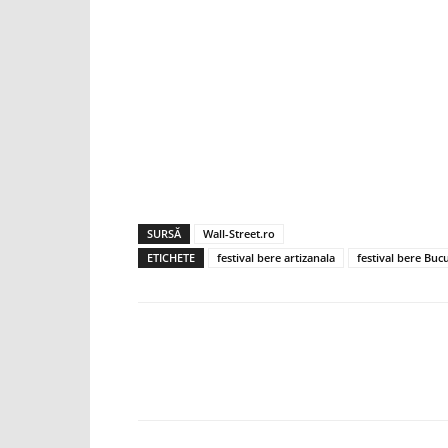
SURSĂ
Wall-Street.ro
ETICHETE
festival bere artizanala
festival bere Bucu