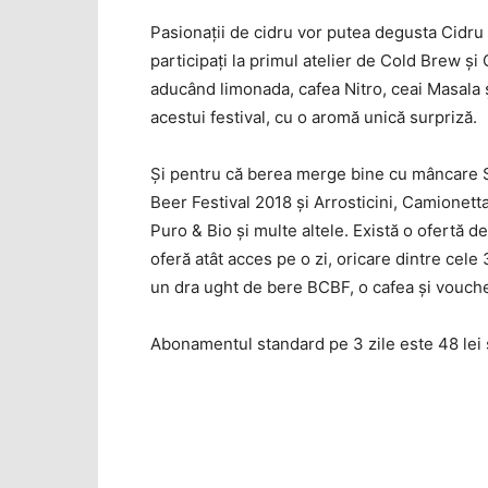
Pasionaţii de cidru vor putea degusta Cidru 
participaţi la primul atelier de Cold Brew şi 
aducând limonada, cafea Nitro, ceai Masala şi
acestui festival, cu o aromă unică surpriză.
Şi pentru că berea merge bine cu mâncare S
Beer Festival 2018 şi Arrosticini, Camionett
Puro & Bio şi multe altele. Există o ofertă de
oferă atât acces pe o zi, oricare dintre cele 
un dra ught de bere BCBF, o cafea şi vouche
Abonamentul standard pe 3 zile este 48 lei şi