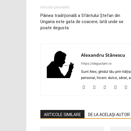
Articolul precedent
Pâinea tradiţională a Sfântului Ştefan din
Ungaria este gata de coacere; Iată unde se
poate degusta
Alexandru Stănescu
https://degustam.ro
Sunt Alex, ghidul tău prin hăţiş
personal, încerc dulce, sărat, a
ARTICOLE SIMILARE
DE LA ACELAȘI AUTOR