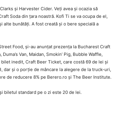
Clarks şi Harvester Cider. Veţi avea şi ocazia să
Craft Soda din ţara noastră. Kofi Ti se va ocupa de el,
 alte bunătăţi. A fost creată şi o bere specială a
treet Food, şi-au anunţat prezenţa la Bucharest Craft
a, Duma’s Van, Maidan, Smokin’ Pig, Bubble Waffle,
 bilet inedit, Craft Beer Ticket, care costă 69 de lei şi
3, dar şi o porţie de mâncare la alegere de la truck-uri,
re de reducere 8% pe Berero.ro şi The Beer Institute.
 biletul standard pe o zi este 20 de lei.