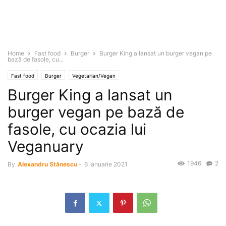
Home
Fast food
Burger
Burger King a lansat un burger vegan pe
bază de fasole, cu...
Fast food
Burger
Vegetarian/Vegan
Burger King a lansat un
burger vegan pe bază de
fasole, cu ocazia lui
Veganuary
1946
2
By
Alexandru Stănescu
-
6 ianuarie 2021