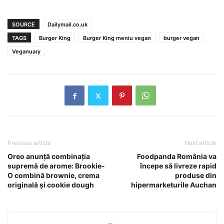
SOURCE
Dailymail.co.uk
TAGS
Burger King
Burger King meniu vegan
burger vegan
Veganuary
Previous article
Next article
Oreo anunţă combinaţia
Foodpanda România va
supremă de arome: Brookie-
începe să livreze rapid
O combină brownie, crema
produse din
originală şi cookie dough
hipermarketurile Auchan