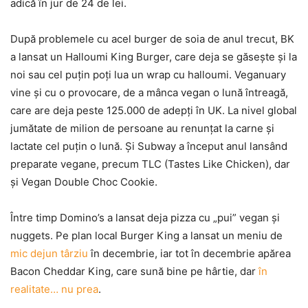
adică în jur de 24 de lei.
După problemele cu acel burger de soia de anul trecut, BK
a lansat un Halloumi King Burger, care deja se găseşte şi la
noi sau cel puţin poţi lua un wrap cu halloumi. Veganuary
vine şi cu o provocare, de a mânca vegan o lună întreagă,
care are deja peste 125.000 de adepţi în UK. La nivel global
jumătate de milion de persoane au renunţat la carne şi
lactate cel puţin o lună. Şi Subway a început anul lansând
preparate vegane, precum TLC (Tastes Like Chicken), dar
şi Vegan Double Choc Cookie.
Între timp Domino’s a lansat deja pizza cu „pui” vegan şi
nuggets. Pe plan local Burger King a lansat un meniu de
mic dejun târziu
în decembrie, iar tot în decembrie apărea
Bacon Cheddar King, care sună bine pe hârtie, dar
în
realitate… nu prea
.