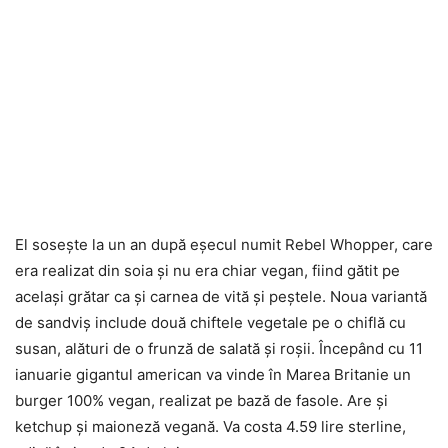
El soseşte la un an după eşecul numit Rebel Whopper, care
era realizat din soia şi nu era chiar vegan, fiind gătit pe
acelaşi grătar ca şi carnea de vită şi peştele. Noua variantă
de sandviş include două chiftele vegetale pe o chiflă cu
susan, alături de o frunză de salată şi roşii. Începând cu 11
ianuarie gigantul american va vinde în Marea Britanie un
burger 100% vegan, realizat pe bază de fasole. Are şi
ketchup şi maioneză vegană. Va costa 4.59 lire sterline,