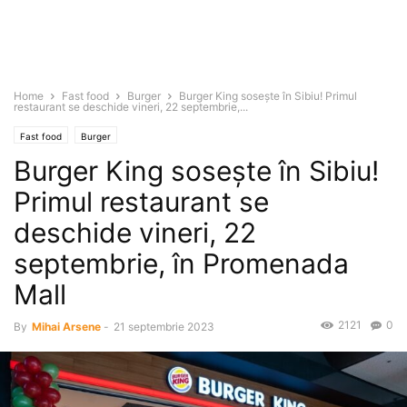
Home
Fast food
Burger
Burger King sosește în Sibiu! Primul
restaurant se deschide vineri, 22 septembrie,...
Fast food
Burger
Burger King sosește în Sibiu!
Primul restaurant se
deschide vineri, 22
septembrie, în Promenada
Mall
2121
0
By
Mihai Arsene
-
21 septembrie 2023