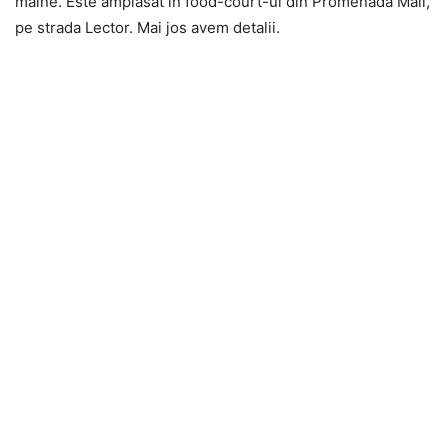
mâine. Este amplasat în food-court-ul din Promenada Mall,
pe strada Lector. Mai jos avem detalii.