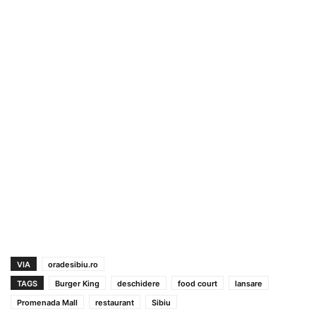
VIA
oradesibiu.ro
TAGS
Burger King
deschidere
food court
lansare
Promenada Mall
restaurant
Sibiu