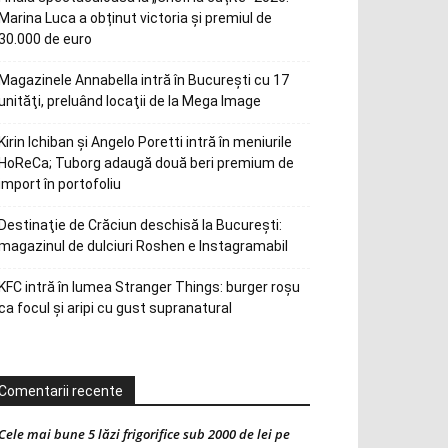
Marina Luca a obținut victoria și premiul de
30.000 de euro
Magazinele Annabella intră în Bucureşti cu 17
unităţi, preluând locaţii de la Mega Image
Kirin Ichiban și Angelo Poretti intră în meniurile
HoReCa; Tuborg adaugă două beri premium de
import în portofoliu
Destinaţie de Crăciun deschisă la Bucureşti:
magazinul de dulciuri Roshen e Instagramabil
KFC intră în lumea Stranger Things: burger roșu
ca focul și aripi cu gust supranatural
Comentarii recente
Cele mai bune 5 lăzi frigorifice sub 2000 de lei pe