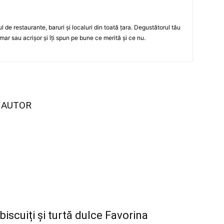
ul de restaurante, baruri şi localuri din toată ţara. Degustătorul tău
mar sau acrişor şi îţi spun pe bune ce merită şi ce nu.
I AUTOR
 biscuiți și turtă dulce Favorina