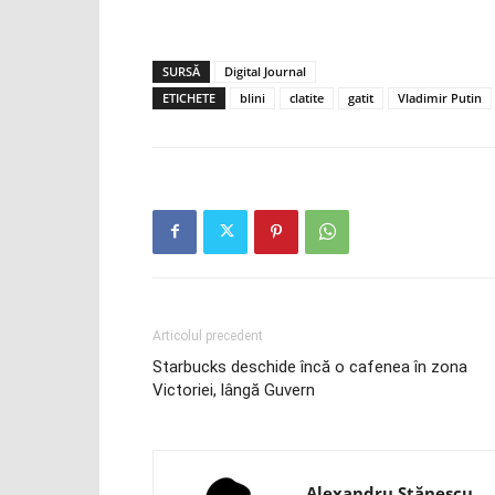
SURSĂ
Digital Journal
ETICHETE
blini
clatite
gatit
Vladimir Putin
Articolul precedent
Starbucks deschide încă o cafenea în zona
Victoriei, lângă Guvern
Alexandru Stănescu