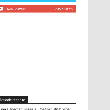
3,050
Abonați
ABONAȚI-VĂ
Articole recente
Finală spectaculoasă la „Chefi la cuțite” 2026: