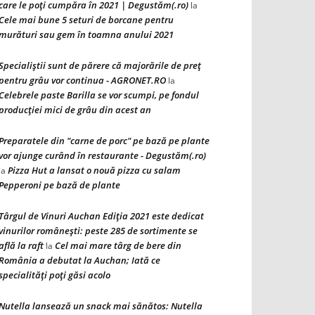
care le poți cumpăra în 2021 | Degustăm(.ro)
la
Cele mai bune 5 seturi de borcane pentru
murături sau gem în toamna anului 2021
Specialiștii sunt de părere că majorările de preț
pentru grâu vor continua - AGRONET.RO
la
Celebrele paste Barilla se vor scumpi, pe fondul
producției mici de grâu din acest an
Preparatele din "carne de porc" pe bază pe plante
vor ajunge curând în restaurante - Degustăm(.ro)
Pizza Hut a lansat o nouă pizza cu salam
la
Pepperoni pe bază de plante
Târgul de Vinuri Auchan Ediţia 2021 este dedicat
vinurilor româneşti: peste 285 de sortimente se
află la raft
Cel mai mare târg de bere din
la
România a debutat la Auchan; Iată ce
specialităţi poţi găsi acolo
Nutella lansează un snack mai sănătos: Nutella