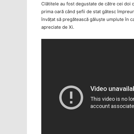
Clătitele au fost degustate de către cei doi o
prima oară când şefii de stat gătesc împreun
învăţat să pregătească găluşte umplute în cad
apreciate de Xi.