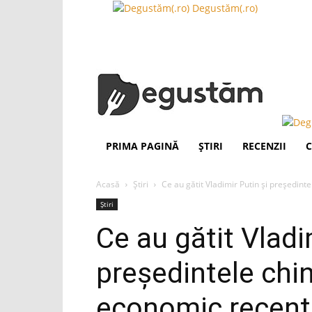
Degustăm(.ro)
PRIMA PAGINĂ
ȘTIRI
RECENZII
C
Acasă
Știri
Ce au gătit Vladimir Putin şi preşedinte
Știri
Ce au gătit Vladi
preşedintele chi
economic recent