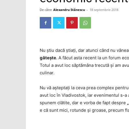
De către
Alexandru Stănescu
-
18 septembrie 2018
Nu ştiu dacă ştiaţi, dar atunci când nu vâneaz
găteşte
. A făcut asta recent la un forum ec
Totul a avut loc săptămâna trecută şi am avu
culinar.
Nu vă aşteptaţi la ceva prea complex pentru că
avut loc în Vladivostok, iar evenimentul s-a
spunem clătite, dar e vorba de fapt despre
„
e că sunt mici, rotunde şi groase, precum f