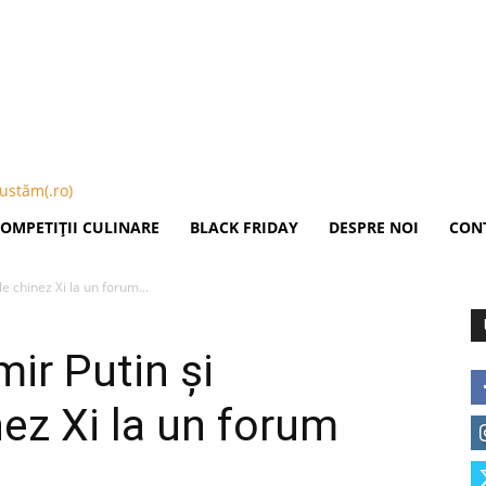
Publicitate
OMPETIȚII CULINARE
BLACK FRIDAY
DESPRE NOI
CON
le chinez Xi la un forum...
mir Putin şi
nez Xi la un forum