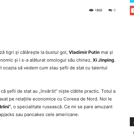
1868
0
ă tigri şi călăreşte la bustul gol,
Vladimir Putin
mai şi
onomic şi i s-a alăturat omologul său chinez,
Xi Jinping
.
t ocazia să vedem cum stau şefii de stat cu talentul
 şefii de stat au „învârtit” nişte clătite practic. Totul a
 axat pe relaţiile economice cu Coreea de Nord. Noi le
blini”
, o specialitate rusească. Ce mi se pare amuzant
lapjacks sau pancakes cele americane.