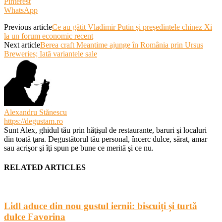
Pinterest
WhatsApp
Previous article
Ce au gătit Vladimir Putin şi preşedintele chinez Xi
la un forum economic recent
Next article
Berea craft Meantime ajunge în România prin Ursus
Breweries; Iată variantele sale
Alexandru Stănescu
https://degustam.ro
Sunt Alex, ghidul tău prin hăţişul de restaurante, baruri şi localuri
din toată ţara. Degustătorul tău personal, încerc dulce, sărat, amar
sau acrişor şi îţi spun pe bune ce merită şi ce nu.
RELATED ARTICLES
Lidl aduce din nou gustul iernii: biscuiți și turtă
dulce Favorina