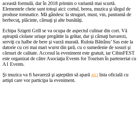
această formulă, dar în 2018 primim o variantă mai scurtă.
Elementele cheie sunt totuşi aici: cortul, berea, muzica şi târgul de
produse tomnatice. Mă gândesc la struguri, must, vin, pastramă de
berbecuţ, plăcinte, cârnaţi şi alte bunătăţi.
Echipa Szigeti Grill se va ocupa de aspectul culinar din cort. Vă
aşteaptă ciolane uriaşe pregătite la grătar, dar şi cârnaţi bavarezi,
serviţi cu halbe de bere şi varză murată. Rulota Bătrânu’ Sas este la
datorie cu cei mai mari wurst din ţară, cu o sumedenie de sosuri şi
cărnuri de calitate. Accesul la eveniment este gratuit, iar CibinFEST
este organizat de către Asociaţia Events for Tourism în parteneriat cu
A1 Events.
Şi muzica va fi bavareză şi aşteptăm să apară
aici
lista oficială cu
artişti care vor participa la eveniment.