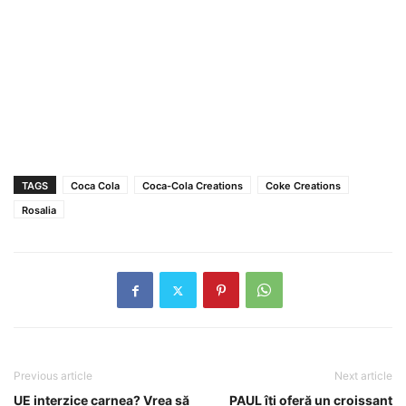
TAGS
Coca Cola
Coca-Cola Creations
Coke Creations
Rosalia
Previous article
Next article
UE interzice carnea? Vrea să
PAUL îţi oferă un croissant