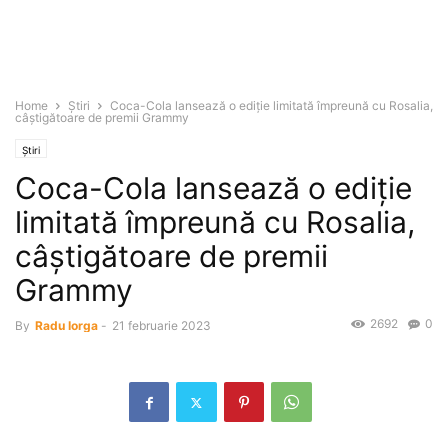
Home
Știri
Coca-Cola lansează o ediţie limitată împreună cu Rosalia,
câştigătoare de premii Grammy
Știri
Coca-Cola lansează o ediţie
limitată împreună cu Rosalia,
câştigătoare de premii
Grammy
2692
0
By
Radu Iorga
-
21 februarie 2023