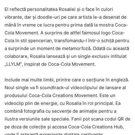
El reflectă personalitatea Rosaliei şi o face în culori
vibrante, dar şi doodle-uri pe care artista le-a desenat de
mână în vreme ce lucra pentru prima dată la mostra Coca-
Cola Movement. A surprins de altfel faimosul logo Coca-
Cola în stil spencerian, transfomandu-l într-o schiţă pentru
a surprinde un moment de metamorfoză. Odată cu această
colaborare, Rosalia lansează şi un single exclusiv intitulat
„LLYLM”, inspirat de Coca-Cola Movement.
Include mai multe limbi, printre care o secţiune în engleză.
Noul single va fi soundtrack-ul videoclipului de lansare al
produsului Coca-Cola Creations Movement. Este un
videoclip plin de energie, cu Rosalia în rol principal. Ea
combină fotografia cu secvenţe de animaţie pentru a
ilustra versiunile sale speciale. Fanii pot scana codul QR de
pe doza de colecţie şi accesa Coca-Cola Creations Hub,
unde îi aşteaptă experienţe digitale captivante.