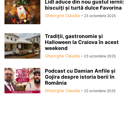
Lidl aduce din nou gustul iernii:
biscuiți și turtă dulce Favorina
Gheorghe Claudia
-
23 octombrie 2025
Tradiții, gastronomie și
Halloween la Craiova în acest
weekend
Gheorghe Claudia
-
23 octombrie 2025
Podcast cu Damian Anfile și
Gojira despre istoria berii în
România
Gheorghe Claudia
-
22 octombrie 2025