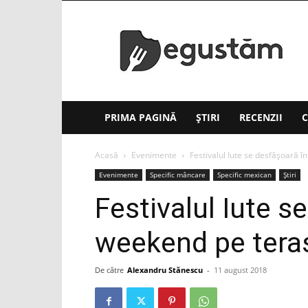
Degustăm(.ro)
PRIMA PAGINĂ
ȘTIRI
RECENZII
C
Acasă
Evenimente
Festivalul Iute se desfăşoară 
Evenimente
Specific mâncare
Specific mexican
Știri
Festivalul Iute s
weekend pe teras
De către
Alexandru Stănescu
-
11 august 2018