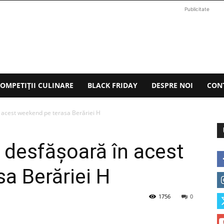
Publicitate
OMPETIȚII CULINARE
BLACK FRIDAY
DESPRE NOI
CON
în acest weekend pe terasa Berăriei H
e desfăşoară în acest
a Berăriei H
1756
0