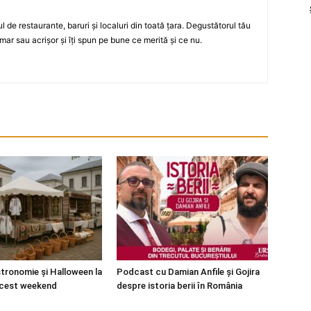
ul de restaurante, baruri şi localuri din toată ţara. Degustătorul tău
mar sau acrişor şi îţi spun pe bune ce merită şi ce nu.
stronomie și Halloween la
Podcast cu Damian Anfile și Gojira
acest weekend
despre istoria berii în România