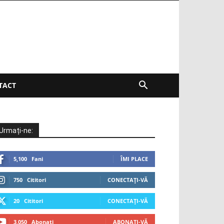
TACT
Urmați-ne:
5,100
Fani
ÎMI PLACE
750
Cititori
CONECTAȚI-VĂ
20
Cititori
CONECTAȚI-VĂ
3,050
Abonați
ABONAȚI-VĂ