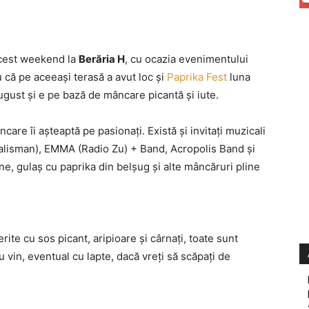
acest weekend la
Berăria H
, cu ocazia evenimentului
 că pe aceeaşi terasă a avut loc şi
Paprika Fest
luna
 august şi e pe bază de mâncare picantă şi iute.
ncare îi aşteaptă pe pasionaţi. Există şi invitaţi muzicali
 Talisman), EMMA (Radio Zu) + Band, Acropolis Band şi
e, gulaş cu paprika din belşug şi alte mâncăruri pline
rite cu sos picant, aripioare şi cârnaţi, toate sunt
u vin, eventual cu lapte, dacă vreţi să scăpaţi de