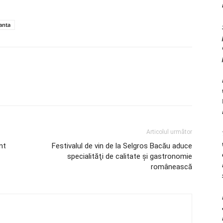
anta
Articolul următor
nt
Festivalul de vin de la Selgros Bacău aduce
specialităţi de calitate şi gastronomie
românească