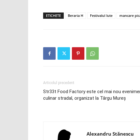
ETICHETE
Beraria H
Festivalul Iute
mancare pic
Articolul precedent
Str33t Food Factory este cel mai nou evenime
culinar stradal, organizat la Târgu Mureş
Alexandru Stănescu