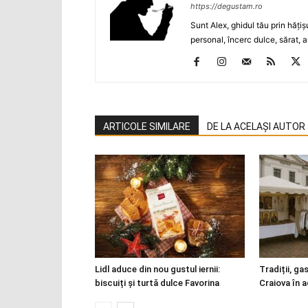
https://degustam.ro
Sunt Alex, ghidul tău prin hăţiş
personal, încerc dulce, sărat, a
ARTICOLE SIMILARE
DE LA ACELAȘI AUTOR
Lidl aduce din nou gustul iernii:
Tradiții, ga
biscuiți și turtă dulce Favorina
Craiova în 