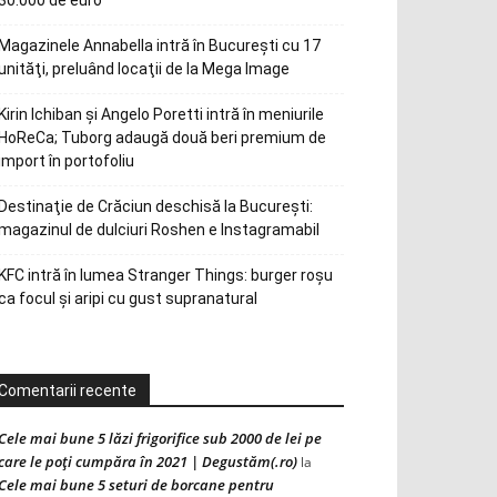
30.000 de euro
Magazinele Annabella intră în Bucureşti cu 17
unităţi, preluând locaţii de la Mega Image
Kirin Ichiban și Angelo Poretti intră în meniurile
HoReCa; Tuborg adaugă două beri premium de
import în portofoliu
Destinaţie de Crăciun deschisă la Bucureşti:
magazinul de dulciuri Roshen e Instagramabil
KFC intră în lumea Stranger Things: burger roșu
ca focul și aripi cu gust supranatural
Comentarii recente
Cele mai bune 5 lăzi frigorifice sub 2000 de lei pe
care le poți cumpăra în 2021 | Degustăm(.ro)
la
Cele mai bune 5 seturi de borcane pentru