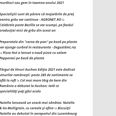
murături sau gem în toamna anului 2021
Specialiștii sunt de părere că majorările de preț
pentru grâu vor continua - AGRONET.RO
la
Celebrele paste Barilla se vor scumpi, pe fondul
producției mici de grâu din acest an
Preparatele din "carne de porc" pe bază pe plante
vor ajunge curând în restaurante - Degustăm(.ro)
Pizza Hut a lansat o nouă pizza cu salam
la
Pepperoni pe bază de plante
Târgul de Vinuri Auchan Ediţia 2021 este dedicat
vinurilor româneşti: peste 285 de sortimente se
află la raft
Cel mai mare târg de bere din
la
România a debutat la Auchan; Iată ce
specialităţi poţi găsi acolo
Nutella lansează un snack mai sănătos: Nutella
& Go Multigrain, cu cereale şi afine
Biscuiţii
la
Nutella au debutat în aeroportul din Luxembourg