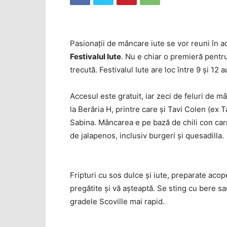
Pasionaţii de mâncare iute se vor reuni în 
Festivalul Iute
. Nu e chiar o premieră pentru
trecută. Festivalul Iute are loc între 9 şi 12
Accesul este gratuit, iar zeci de feluri de mâ
la Berăria H, printre care şi Tavi Colen (ex
Sabina. Mâncarea e pe bază de chili con carn
de jalapenos, inclusiv burgeri şi quesadilla.
Fripturi cu sos dulce şi iute, preparate acope
pregătite şi vă aşteaptă. Se sting cu bere sa
gradele Scoville mai rapid.