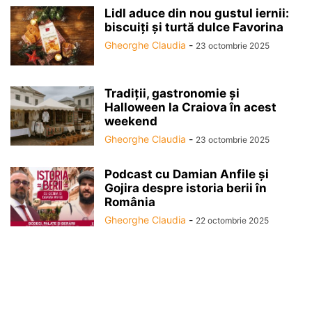
Lidl aduce din nou gustul iernii:
biscuiți și turtă dulce Favorina
Gheorghe Claudia
-
23 octombrie 2025
Tradiții, gastronomie și
Halloween la Craiova în acest
weekend
Gheorghe Claudia
-
23 octombrie 2025
Podcast cu Damian Anfile și
Gojira despre istoria berii în
România
Gheorghe Claudia
-
22 octombrie 2025