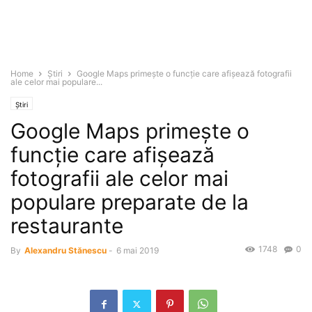
Home
Știri
Google Maps primeşte o funcţie care afişează fotografii
ale celor mai populare...
Știri
Google Maps primeşte o
funcţie care afişează
fotografii ale celor mai
populare preparate de la
restaurante
1748
0
By
Alexandru Stănescu
-
6 mai 2019