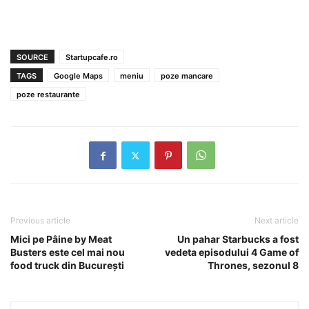
SOURCE
Startupcafe.ro
TAGS
Google Maps
meniu
poze mancare
poze restaurante
Previous article
Next article
Mici pe Pâine by Meat
Un pahar Starbucks a fost
Busters este cel mai nou
vedeta episodului 4 Game of
food truck din Bucureşti
Thrones, sezonul 8