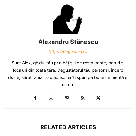
Alexandru Stănescu
https://degustam.ro
Sunt Alex, ghidul tău prin hăţişul de restaurante, baruri şi
localuri din toată ţara. Degustătorul tău personal, încerc
dulce, sărat, amar sau acrişor şi îţi spun pe bune ce merită şi
ce nu.
RELATED ARTICLES