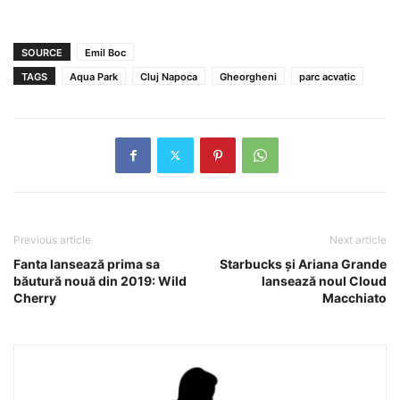
SOURCE
Emil Boc
TAGS
Aqua Park
Cluj Napoca
Gheorgheni
parc acvatic
Previous article
Next article
Fanta lansează prima sa
Starbucks şi Ariana Grande
băutură nouă din 2019: Wild
lansează noul Cloud
Cherry
Macchiato