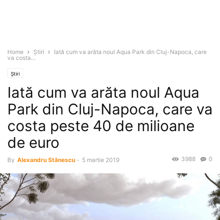
Home
Știri
Iată cum va arăta noul Aqua Park din Cluj-Napoca, care
va costa...
Știri
Iată cum va arăta noul Aqua
Park din Cluj-Napoca, care va
costa peste 40 de milioane
de euro
3988
0
By
Alexandru Stănescu
-
5 martie 2019