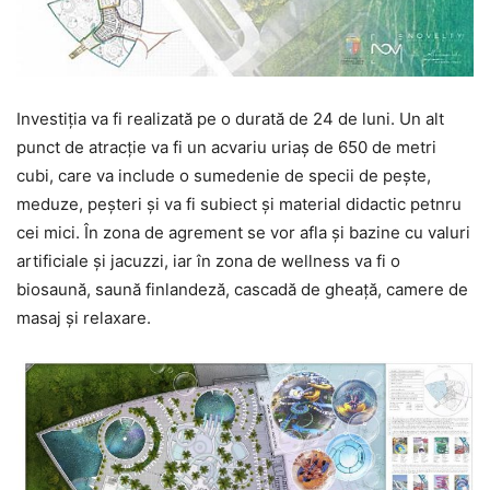
Investiţia va fi realizată pe o durată de 24 de luni. Un alt
punct de atracţie va fi un acvariu uriaş de 650 de metri
cubi, care va include o sumedenie de specii de peşte,
meduze, peşteri şi va fi subiect şi material didactic petnru
cei mici. În zona de agrement se vor afla şi bazine cu valuri
artificiale şi jacuzzi, iar în zona de wellness va fi o
biosaună, saună finlandeză, cascadă de gheaţă, camere de
masaj şi relaxare.