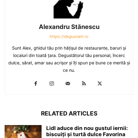
Alexandru Stănescu
https://degustam.ro
Sunt Alex, ghidul tău prin hăţişul de restaurante, baruri şi
localuri din toată ţara. Degustătorul tău personal, încerc
dulce, sărat, amar sau acrişor şi îţi spun pe bune ce merită şi
ce nu.
RELATED ARTICLES
Lidl aduce din nou gustul iernii:
biscuiți și turtă dulce Favorina