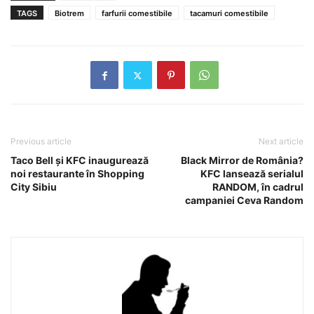
TAGS
Biotrem
farfurii comestibile
tacamuri comestibile
Previous article
Next article
Taco Bell şi KFC inaugurează
Black Mirror de România?
noi restaurante în Shopping
KFC lansează serialul
City Sibiu
RANDOM, în cadrul
campaniei Ceva Random