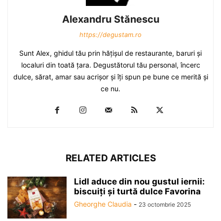
Alexandru Stănescu
https://degustam.ro
Sunt Alex, ghidul tău prin hăţişul de restaurante, baruri şi
localuri din toată ţara. Degustătorul tău personal, încerc
dulce, sărat, amar sau acrişor şi îţi spun pe bune ce merită şi
ce nu.
RELATED ARTICLES
Lidl aduce din nou gustul iernii:
biscuiți și turtă dulce Favorina
Gheorghe Claudia
-
23 octombrie 2025