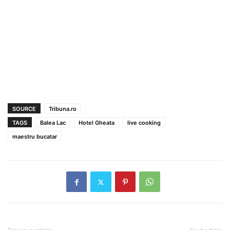
SOURCE
Tribuna.ro
TAGS
Balea Lac
Hotel Gheata
live cooking
maestru bucatar