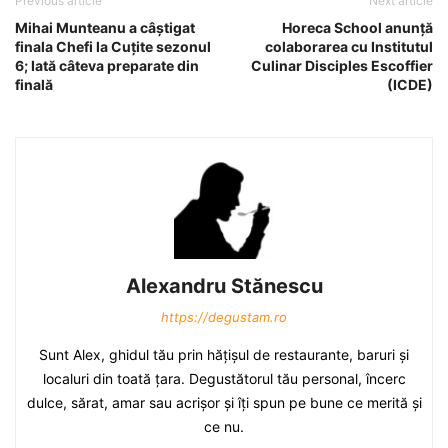
Previous article
Next article
Mihai Munteanu a câştigat
Horeca School anunţă
finala Chefi la Cuţite sezonul
colaborarea cu Institutul
6; Iată câteva preparate din
Culinar Disciples Escoffier
finală
(ICDE)
Alexandru Stănescu
https://degustam.ro
Sunt Alex, ghidul tău prin hăţişul de restaurante, baruri şi
localuri din toată ţara. Degustătorul tău personal, încerc
dulce, sărat, amar sau acrişor şi îţi spun pe bune ce merită şi
ce nu.