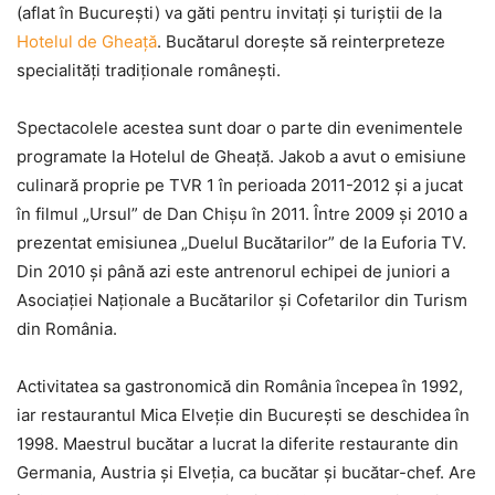
(aflat în Bucureşti) va găti pentru invitaţi şi turiştii de la
Hotelul de Gheaţă
. Bucătarul doreşte să reinterpreteze
specialităţi tradiţionale româneşti.
Spectacolele acestea sunt doar o parte din evenimentele
programate la Hotelul de Gheaţă. Jakob a avut o emisiune
culinară proprie pe TVR 1 în perioada 2011-2012 şi a jucat
în filmul „Ursul” de Dan Chişu în 2011. Între 2009 şi 2010 a
prezentat emisiunea „Duelul Bucătarilor” de la Euforia TV.
Din 2010 şi până azi este antrenorul echipei de juniori a
Asociaţiei Naţionale a Bucătarilor şi Cofetarilor din Turism
din România.
Activitatea sa gastronomică din România începea în 1992,
iar restaurantul Mica Elveţie din Bucureşti se deschidea în
1998. Maestrul bucătar a lucrat la diferite restaurante din
Germania, Austria şi Elveţia, ca bucătar şi bucătar-chef. Are