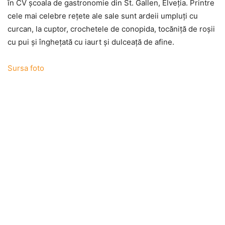
în CV şcoala de gastronomie din St. Gallen, Elveţia. Printre
cele mai celebre reţete ale sale sunt ardeii umpluţi cu
curcan, la cuptor, crochetele de conopida, tocăniţă de roşii
cu pui şi îngheţată cu iaurt şi dulceaţă de afine.
Sursa foto