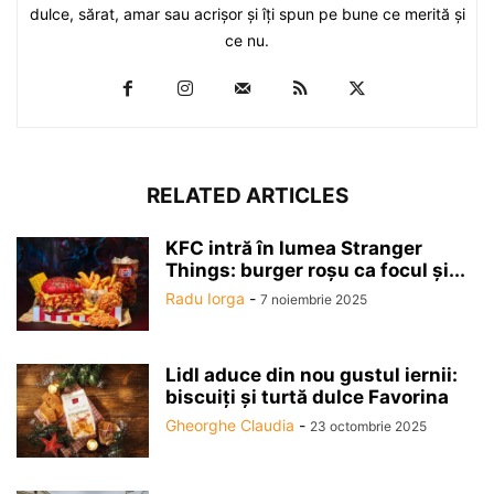
dulce, sărat, amar sau acrişor şi îţi spun pe bune ce merită şi
ce nu.
RELATED ARTICLES
KFC intră în lumea Stranger
Things: burger roșu ca focul și...
Radu Iorga
-
7 noiembrie 2025
Lidl aduce din nou gustul iernii:
biscuiți și turtă dulce Favorina
Gheorghe Claudia
-
23 octombrie 2025