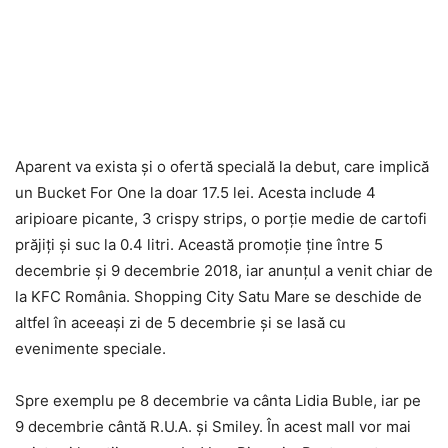
Aparent va exista şi o ofertă specială la debut, care implică
un Bucket For One la doar 17.5 lei. Acesta include 4
aripioare picante, 3 crispy strips, o porţie medie de cartofi
prăjiţi şi suc la 0.4 litri. Această promoţie ţine între 5
decembrie şi 9 decembrie 2018, iar anunţul a venit chiar de
la KFC România. Shopping City Satu Mare se deschide de
altfel în aceeaşi zi de 5 decembrie şi se lasă cu
evenimente speciale.
Spre exemplu pe 8 decembrie va cânta Lidia Buble, iar pe
9 decembrie cântă R.U.A. şi Smiley. În acest mall vor mai