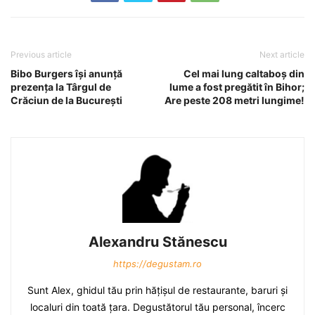
Previous article
Next article
Bibo Burgers îşi anunţă
Cel mai lung caltaboş din
prezenţa la Târgul de
lume a fost pregătit în Bihor;
Crăciun de la Bucureşti
Are peste 208 metri lungime!
Alexandru Stănescu
https://degustam.ro
Sunt Alex, ghidul tău prin hăţişul de restaurante, baruri şi
localuri din toată ţara. Degustătorul tău personal, încerc