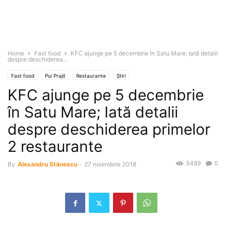
Home
Fast food
KFC ajunge pe 5 decembrie în Satu Mare; Iată detalii
despre deschiderea...
Fast food
Pui Prajit
Restaurante
Știri
KFC ajunge pe 5 decembrie
în Satu Mare; Iată detalii
despre deschiderea primelor
2 restaurante
3489
0
By
Alexandru Stănescu
-
27 noiembrie 2018