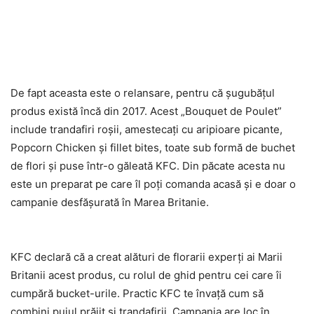
De fapt aceasta este o relansare, pentru că şugubăţul
produs există încă din 2017. Acest „Bouquet de Poulet”
include trandafiri roşii, amestecaţi cu aripioare picante,
Popcorn Chicken şi fillet bites, toate sub formă de buchet
de flori şi puse într-o găleată KFC. Din păcate acesta nu
este un preparat pe care îl poţi comanda acasă şi e doar o
campanie desfăşurată în Marea Britanie.
KFC declară că a creat alături de florarii experţi ai Marii
Britanii acest produs, cu rolul de ghid pentru cei care îi
cumpără bucket-urile. Practic KFC te învaţă cum să
combini puiul prăjit şi trandafirii. Campania are loc în