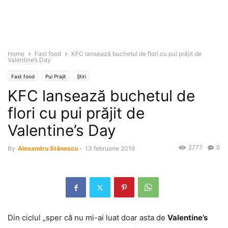
Home
Fast food
KFC lansează buchetul de flori cu pui prăjit de
Valentine’s Day
Fast food
Pui Prajit
Știri
KFC lansează buchetul de
flori cu pui prăjit de
Valentine’s Day
2777
0
By
Alexandru Stănescu
-
13 februarie 2019
Din ciclul „sper că nu mi-ai luat doar asta de
Valentine’s