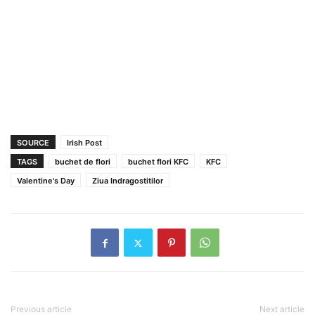
SOURCE
Irish Post
TAGS
buchet de flori
buchet flori KFC
KFC
Valentine's Day
Ziua Indragostitilor
Previous article
Next article