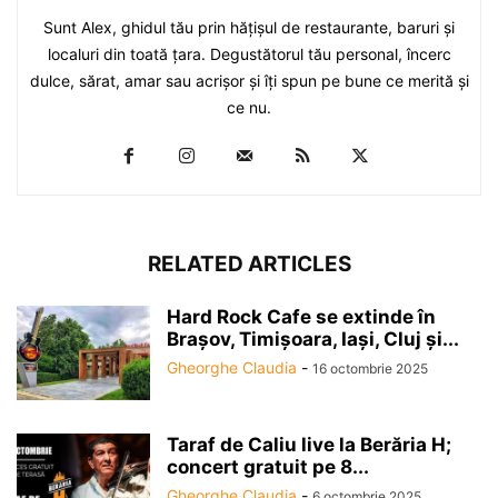
Sunt Alex, ghidul tău prin hăţişul de restaurante, baruri şi
localuri din toată ţara. Degustătorul tău personal, încerc
dulce, sărat, amar sau acrişor şi îţi spun pe bune ce merită şi
ce nu.
RELATED ARTICLES
Hard Rock Cafe se extinde în
Brașov, Timișoara, Iași, Cluj și...
Gheorghe Claudia
-
16 octombrie 2025
Taraf de Caliu live la Berăria H;
concert gratuit pe 8...
Gheorghe Claudia
-
6 octombrie 2025