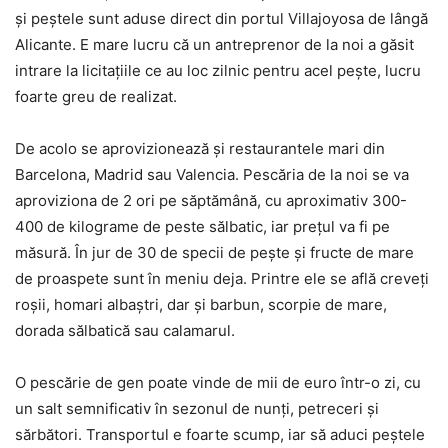
şi peştele sunt aduse direct din portul Villajoyosa de lângă
Alicante. E mare lucru că un antreprenor de la noi a găsit
intrare la licitaţiile ce au loc zilnic pentru acel peşte, lucru
foarte greu de realizat.
De acolo se aprovizionează şi restaurantele mari din
Barcelona, Madrid sau Valencia. Pescăria de la noi se va
aproviziona de 2 ori pe săptămână, cu aproximativ 300-
400 de kilograme de peste sălbatic, iar preţul va fi pe
măsură. În jur de 30 de specii de peşte şi fructe de mare
de proaspete sunt în meniu deja. Printre ele se află creveţi
roşii, homari albaştri, dar şi barbun, scorpie de mare,
dorada sălbatică sau calamarul.
O pescărie de gen poate vinde de mii de euro într-o zi, cu
un salt semnificativ în sezonul de nunţi, petreceri şi
sărbători. Transportul e foarte scump, iar să aduci peştele