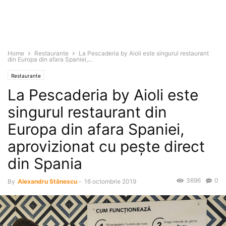
Home
Restaurante
La Pescaderia by Aioli este singurul restaurant
din Europa din afara Spaniei,...
Restaurante
La Pescaderia by Aioli este
singurul restaurant din
Europa din afara Spaniei,
aprovizionat cu peşte direct
din Spania
3696
0
By
Alexandru Stănescu
-
16 octombrie 2019