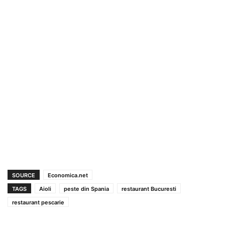
SOURCE
Economica.net
TAGS
Aioli
peste din Spania
restaurant Bucuresti
restaurant pescarie