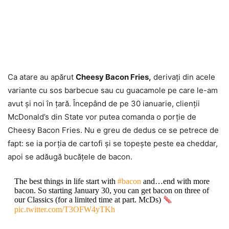
Ca atare au apărut
Cheesy Bacon Fries,
derivaţi din acele
variante cu sos barbecue sau cu guacamole pe care le-am
avut şi noi în ţară. Începând de pe 30 ianuarie, clienţii
McDonald’s din State vor putea comanda o porţie de
Cheesy Bacon Fries. Nu e greu de dedus ce se petrece de
fapt: se ia porţia de cartofi şi se topeşte peste ea cheddar,
apoi se adăugă bucăţele de bacon.
The best things in life start with
#bacon
and…end with more
bacon. So starting January 30, you can get bacon on three of
our Classics (for a limited time at part. McDs)
pic.twitter.com/T3OFW4yTKh