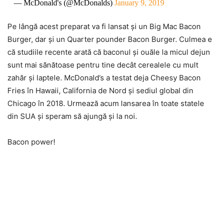
— McDonald's (@McDonalds)
January 9, 2019
Pe lângă acest preparat va fi lansat şi un Big Mac Bacon
Burger, dar şi un Quarter pounder Bacon Burger. Culmea e
că studiile recente arată că baconul şi ouăle la micul dejun
sunt mai sănătoase pentru tine decât cerealele cu mult
zahăr şi laptele. McDonald’s a testat deja Cheesy Bacon
Fries în Hawaii, California de Nord şi sediul global din
Chicago în 2018. Urmează acum lansarea în toate statele
din SUA şi speram să ajungă şi la noi.
Bacon power!