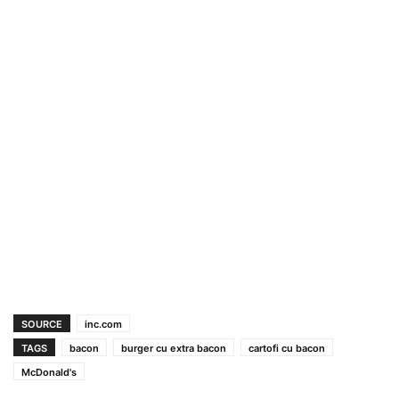
SOURCE
inc.com
TAGS
bacon
burger cu extra bacon
cartofi cu bacon
McDonald's