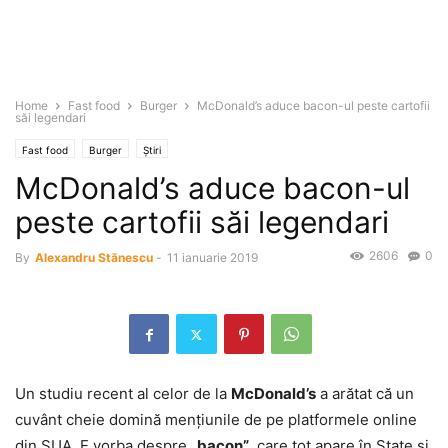
Home
Fast food
Burger
McDonald’s aduce bacon-ul peste cartofii
săi legendari
Fast food
Burger
Știri
McDonald’s aduce bacon-ul
peste cartofii săi legendari
2606
0
By
Alexandru Stănescu
-
11 ianuarie 2019
Un studiu recent al celor de la
McDonald’s
a arătat că un
cuvânt cheie domină menţiunile de pe platformele online
din SUA. E vorba despre
„bacon”
, care tot apare în State şi