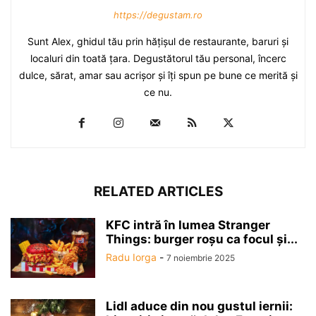
https://degustam.ro
Sunt Alex, ghidul tău prin hăţişul de restaurante, baruri şi
localuri din toată ţara. Degustătorul tău personal, încerc
dulce, sărat, amar sau acrişor şi îţi spun pe bune ce merită şi
ce nu.
RELATED ARTICLES
KFC intră în lumea Stranger
Things: burger roșu ca focul și...
Radu Iorga
-
7 noiembrie 2025
Lidl aduce din nou gustul iernii: