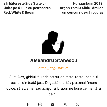
sărbătoreşte Ziua Statelor
Hungarikum 2019,
Unite pe 4 iulie cu petrecerea
organizate la Sibiu; Are loc
Red, White & Boom
un concurs de gătit gulaș
Alexandru Stănescu
https://degustam.ro
Sunt Alex, ghidul tău prin hăţişul de restaurante, baruri şi
localuri din toată ţara. Degustătorul tău personal, încerc
dulce, sărat, amar sau acrişor şi îţi spun pe bune ce merită şi
ce nu.