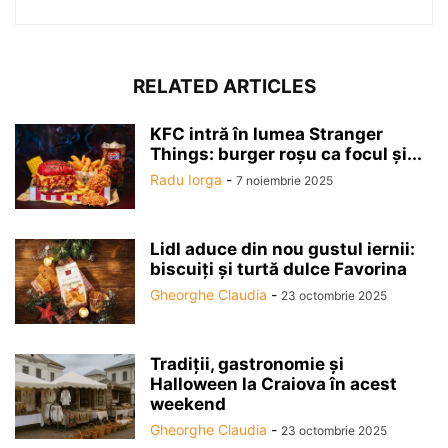
RELATED ARTICLES
KFC intră în lumea Stranger
Things: burger roșu ca focul și...
Radu Iorga
-
7 noiembrie 2025
Lidl aduce din nou gustul iernii:
biscuiți și turtă dulce Favorina
Gheorghe Claudia
-
23 octombrie 2025
Tradiții, gastronomie și
Halloween la Craiova în acest
weekend
Gheorghe Claudia
-
23 octombrie 2025