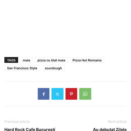
TAGS
maia
pizza cu blat maia
Pizza Hut Romania
San Francisco Style
sourdough
Previous article
Next article
Hard Rock Cafe Bucureşti
Au debutat Zilele