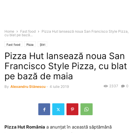
Home
Fast food
Pizza Hut lansează noua San Francisco Style Pizza,
cu blat pe bază...
Fast food
Pizza
Știri
Pizza Hut lansează noua San
Francisco Style Pizza, cu blat
pe bază de maia
2337
0
By
Alexandru Stănescu
-
4 iulie 2019
Pizza Hut România
a anunțat în această săptămână