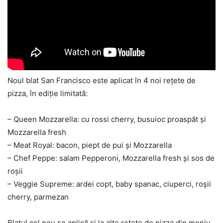
Noul blat San Francisco este aplicat în 4 noi rețete de
pizza, în ediție limitată:
– Queen Mozzarella: cu rossi cherry, busuioc proaspăt și
Mozzarella fresh
– Meat Royal: bacon, piept de pui și Mozzarella
– Chef Peppe: salam Pepperoni, Mozzarella fresh și sos de
roșii
– Veggie Supreme: ardei copt, baby spanac, ciuperci, roșii
cherry, parmezan
Blatul cel nou se aplică și la alte rețete de pizza din meniu,