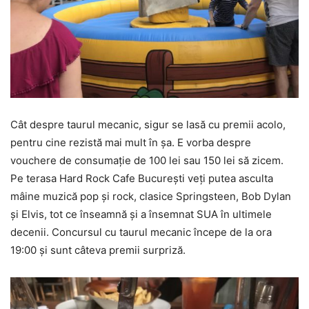
Cât despre taurul mecanic, sigur se lasă cu premii acolo,
pentru cine rezistă mai mult în şa. E vorba despre
vouchere de consumaţie de 100 lei sau 150 lei să zicem.
Pe terasa Hard Rock Cafe Bucureşti veţi putea asculta
mâine muzică pop şi rock, clasice Springsteen, Bob Dylan
şi Elvis, tot ce înseamnă şi a însemnat SUA în ultimele
decenii. Concursul cu taurul mecanic începe de la ora
19:00 şi sunt câteva premii surpriză.