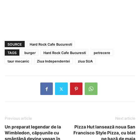
SOURCE
Hard Rock Cafe Bucuresti
TAGS
burger
Hard Rock Cafe Bucuresti
petrecere
taur mecanic
Ziua Independentei
ziua SUA
Previous article
Next article
Un preparat legendar de la
Pizza Hut lansează noua San
Wimbledon, căpşunile cu
Francisco Style Pizza, cu blat
smântână devine vegan în
pe bază de maia