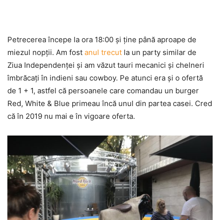
Petrecerea începe la ora 18:00 şi ţine până aproape de
miezul nopţii. Am fost
anul trecut
la un party similar de
Ziua Independenţei şi am văzut tauri mecanici şi chelneri
îmbrăcaţi în indieni sau cowboy. Pe atunci era şi o ofertă
de 1 + 1, astfel că persoanele care comandau un burger
Red, White & Blue primeau încă unul din partea casei. Cred
că în 2019 nu mai e în vigoare oferta.