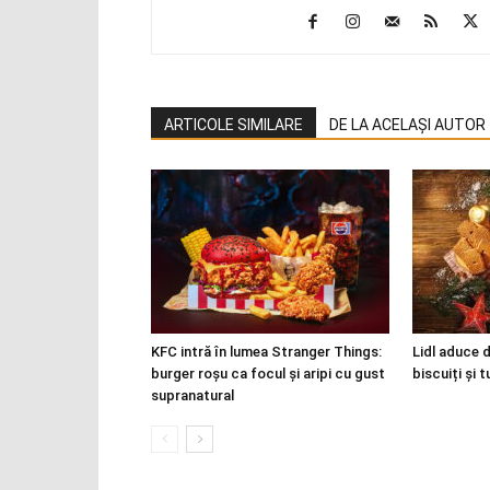
ARTICOLE SIMILARE
DE LA ACELAȘI AUTOR
KFC intră în lumea Stranger Things:
Lidl aduce d
burger roșu ca focul și aripi cu gust
biscuiți și 
supranatural