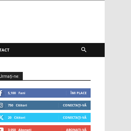
TACT
Urmați-ne:
5,100
Fani
ÎMI PLACE
750
Cititori
CONECTAȚI-VĂ
20
Cititori
CONECTAȚI-VĂ
3,050
Abonați
ABONAȚI-VĂ