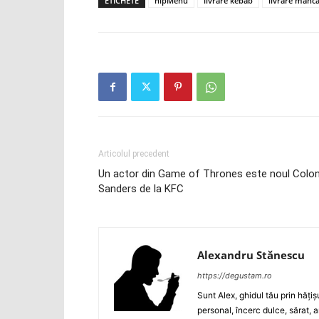
ETICHETE
hipMenu
livrare kebab
livrare manc
Articolul precedent
Un actor din Game of Thrones este noul Colon
Sanders de la KFC
Alexandru Stănescu
https://degustam.ro
Sunt Alex, ghidul tău prin hăţiş
personal, încerc dulce, sărat, a