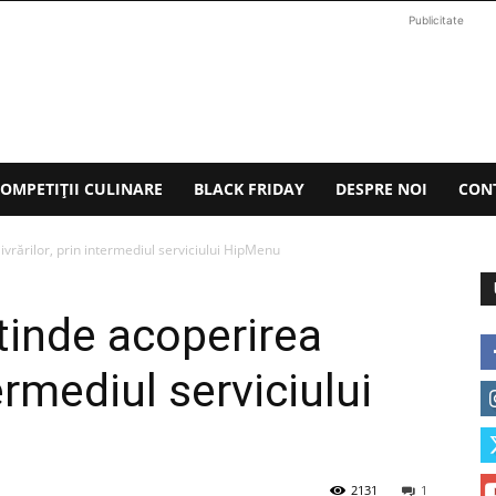
Publicitate
OMPETIȚII CULINARE
BLACK FRIDAY
DESPRE NOI
CON
livrărilor, prin intermediul serviciului HipMenu
xtinde acoperirea
termediul serviciului
2131
1