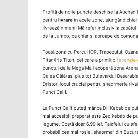
Profită de noile puncte deschise la Auchan I
pentru
livrare
în acele zone, ajungând chiar 
livrează nimeni. Mă refer inclusiv la capătu
de la Jumbo, ba chiar şi aproape de comuna
Toată zona cu Parcul IOR, Trapezului, Ozana
Titan/Iris Titan, cel care a primit o
recenzie d
punctul de la Mega Mall acoperă zona Arena 
Calea Călăraşi plus tot Bulevardul Basarabia
Dristor, locul crucial pentru shaormeria rival
Punct Calif.
La Punct Calif puteţi mânca Dil Kebab de pui l
mai accesibil preparat este Zed kebab de pui
legume. Costă doar 6.99 lei. Falafelul cu sfe
probabil cea mai roşie „shaorma” din Bucureşti