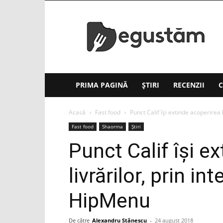
Degustăm(.ro)
PRIMA PAGINĂ
ȘTIRI
RECENZII
C
Acasă
Fast food
Punct Calif îşi extinde acoperirea 
Fast food
Shaorma
Știri
Punct Calif îşi e
livrărilor, prin in
HipMenu
De către
Alexandru Stănescu
-
24 august 2018