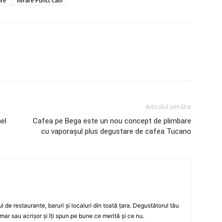
are
livrare Punct Calif
Articolul următor
el
Cafea pe Bega este un nou concept de plimbare
cu vaporaşul plus degustare de cafea Tucano
ul de restaurante, baruri şi localuri din toată ţara. Degustătorul tău
mar sau acrişor şi îţi spun pe bune ce merită şi ce nu.