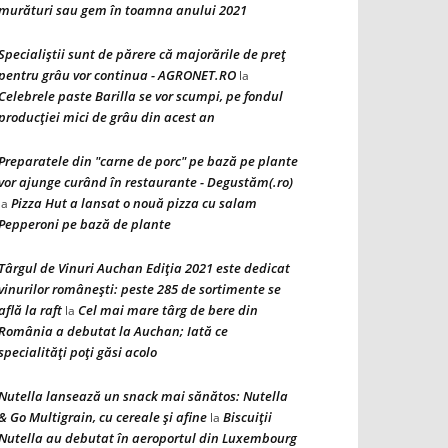
murături sau gem în toamna anului 2021
Specialiștii sunt de părere că majorările de preț
pentru grâu vor continua - AGRONET.RO
la
Celebrele paste Barilla se vor scumpi, pe fondul
producției mici de grâu din acest an
Preparatele din "carne de porc" pe bază pe plante
vor ajunge curând în restaurante - Degustăm(.ro)
Pizza Hut a lansat o nouă pizza cu salam
la
Pepperoni pe bază de plante
Târgul de Vinuri Auchan Ediţia 2021 este dedicat
vinurilor româneşti: peste 285 de sortimente se
află la raft
Cel mai mare târg de bere din
la
România a debutat la Auchan; Iată ce
specialităţi poţi găsi acolo
Nutella lansează un snack mai sănătos: Nutella
& Go Multigrain, cu cereale şi afine
Biscuiţii
la
Nutella au debutat în aeroportul din Luxembourg