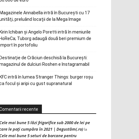
30.000 de euro
Magazinele Annabella intră în Bucureşti cu 17
unităţi, preluând locaţii de la Mega Image
Kirin Ichiban și Angelo Poretti intră în meniurile
HoReCa; Tuborg adaugă două beri premium de
import în portofoliu
Destinaţie de Crăciun deschisă la Bucureşti:
magazinul de dulciuri Roshen e Instagramabil
KFC intră în lumea Stranger Things: burger roșu
ca focul și aripi cu gust supranatural
Comentarii recente
Cele mai bune 5 lăzi frigorifice sub 2000 de lei pe
care le poți cumpăra în 2021 | Degustăm(.ro)
la
Cele mai bune 5 seturi de borcane pentru