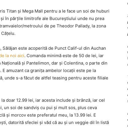
ris Titan şi Mega Mall pentru a le face un soi de huburi
şi în părţile limitrofe ale Bucureştiului unde nu prea
l tramvaielor/metroului de pe Theodor Pallady, la zona
 Căţelu.
, Sălăjan este acoperită de Punct Calif-ul din Auchan
e la noi aici
. Comanda minimă este de 50 de lei, iar
Naţională şi Pantelimon, dar şi Colentina, o parte din
. E amuzant ca graniţa ambelor locaţii este pe la
ă, unde s-a făcut de altfel teasing pentru aceste filiale
a doar 12.99 lei, iar acesta include şi brânză, iar cel
, un soi de sandviş cu pui şi mult sos, plus ceva
clă şi morcov este preferatul meu, la 13.99 lei. E
, datorită sfeclei şi văd că au şi un veggie dil în listă