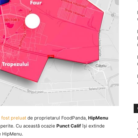
 fost preluat
de proprietarul FoodPanda,
HipMenu
operite. Cu această ocazie
Punct Calif
îşi extinde
le HipMenu.