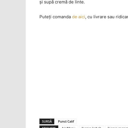
şi supă cremă de linte.
Puteţi comanda
de aici
, cu livrare sau ridica
SURSĂ
Punct Calif