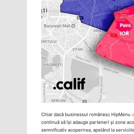
Chiar dacă businessul românesc HipMenu
a
continuă să îşi adauge parteneri şi zone ac
semnificativ acoperirea, apelând la servicii