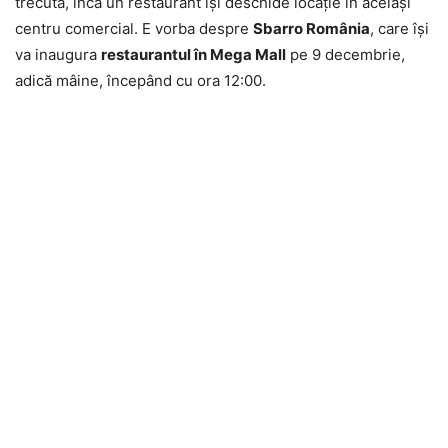
trecută, încă un restaurant îşi deschide locaţie în acelaşi
centru comercial. E vorba despre
Sbarro România
, care îşi
va inaugura
restaurantul în Mega Mall
pe 9 decembrie,
adică mâine, începând cu ora 12:00.