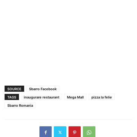
SOURCE
Sbarro Facebook
TAGS
inaugurare restaurant
Mega Mall
pizza la felie
Sbarro Romania