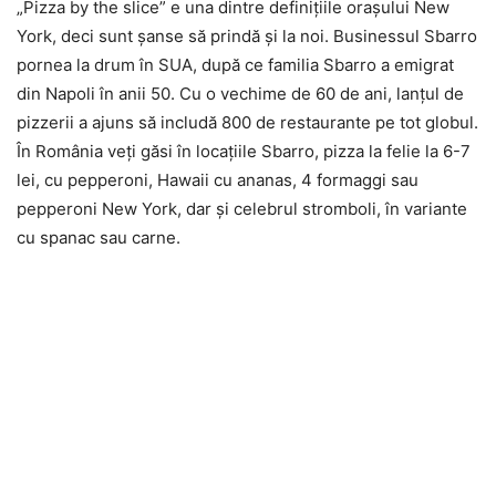
„Pizza by the slice” e una dintre definiţiile oraşului New
York, deci sunt şanse să prindă şi la noi. Businessul Sbarro
pornea la drum în SUA, după ce familia Sbarro a emigrat
din Napoli în anii 50. Cu o vechime de 60 de ani, lanţul de
pizzerii a ajuns să includă 800 de restaurante pe tot globul.
În România veţi găsi în locaţiile Sbarro, pizza la felie la 6-7
lei, cu pepperoni, Hawaii cu ananas, 4 formaggi sau
pepperoni New York, dar şi celebrul stromboli, în variante
cu spanac sau carne.