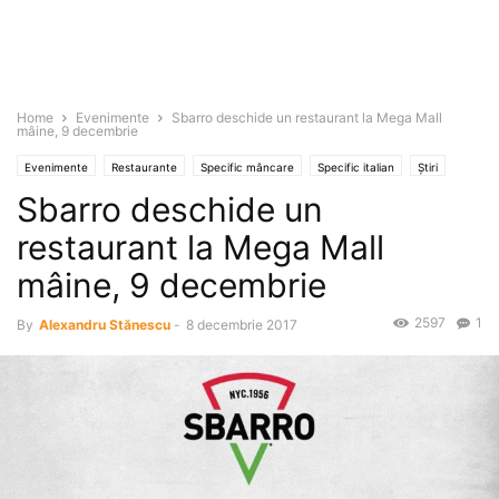
Home
Evenimente
Sbarro deschide un restaurant la Mega Mall
mâine, 9 decembrie
Evenimente
Restaurante
Specific mâncare
Specific italian
Știri
Sbarro deschide un
restaurant la Mega Mall
mâine, 9 decembrie
2597
1
By
Alexandru Stănescu
-
8 decembrie 2017