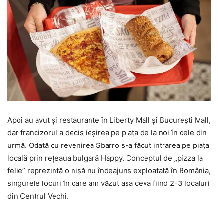
Apoi au avut şi restaurante în Liberty Mall şi Bucureşti Mall,
dar francizorul a decis ieşirea pe piaţa de la noi în cele din
urmă. Odată cu revenirea Sbarro s-a făcut intrarea pe piaţa
locală prin reţeaua bulgară Happy. Conceptul de „pizza la
felie” reprezintă o nişă nu îndeajuns exploatată în România,
singurele locuri în care am văzut aşa ceva fiind 2-3 localuri
din Centrul Vechi.