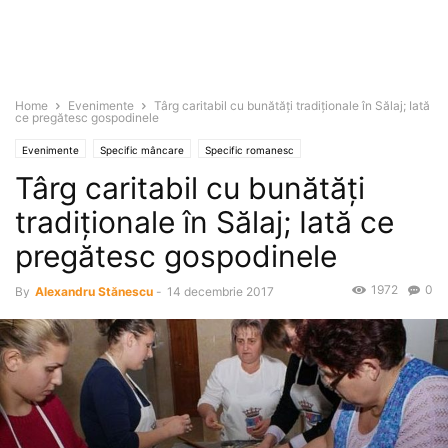
Home
Evenimente
Târg caritabil cu bunătăţi tradiţionale în Sălaj; Iată
ce pregătesc gospodinele
Evenimente
Specific mâncare
Specific romanesc
Târg caritabil cu bunătăţi
tradiţionale în Sălaj; Iată ce
pregătesc gospodinele
1972
0
By
Alexandru Stănescu
-
14 decembrie 2017