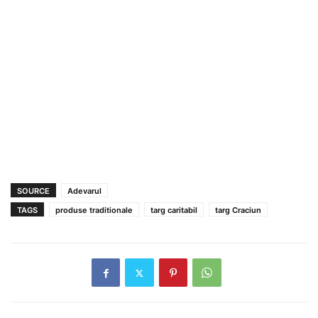
SOURCE
Adevarul
TAGS
produse traditionale
targ caritabil
targ Craciun