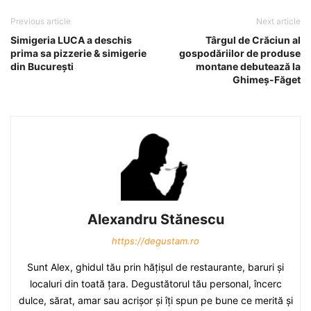
Previous article
Next article
Simigeria LUCA a deschis
Târgul de Crăciun al
prima sa pizzerie & simigerie
gospodăriilor de produse
din Bucureşti
montane debutează la
Ghimeş-Făget
Alexandru Stănescu
https://degustam.ro
Sunt Alex, ghidul tău prin hăţişul de restaurante, baruri şi
localuri din toată ţara. Degustătorul tău personal, încerc
dulce, sărat, amar sau acrişor şi îţi spun pe bune ce merită şi