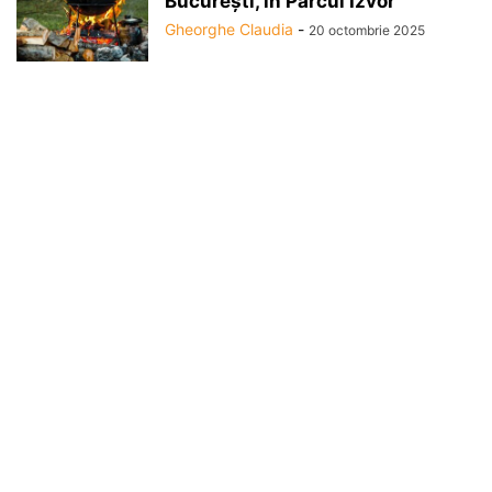
București, în Parcul Izvor
Gheorghe Claudia
-
20 octombrie 2025