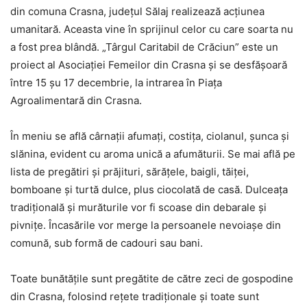
din comuna Crasna, judeţul Sălaj realizează acţiunea
umanitară. Aceasta vine în sprijinul celor cu care soarta nu
a fost prea blândă. „Târgul Caritabil de Crăciun” este un
proiect al Asociaţiei Femeilor din Crasna şi se desfăşoară
între 15 şu 17 decembrie, la intrarea în Piaţa
Agroalimentară din Crasna.
În meniu se află cârnaţii afumaţi, costiţa, ciolanul, şunca şi
slănina, evident cu aroma unică a afumăturii. Se mai află pe
lista de pregătiri şi prăjituri, sărăţele, baigli, tăiţei,
bomboane şi turtă dulce, plus ciocolată de casă. Dulceaţa
tradiţională şi murăturile vor fi scoase din debarale şi
pivniţe. Încasările vor merge la persoanele nevoiaşe din
comună, sub formă de cadouri sau bani.
Toate bunătăţile sunt pregătite de către zeci de gospodine
din Crasna, folosind reţete tradiţionale şi toate sunt