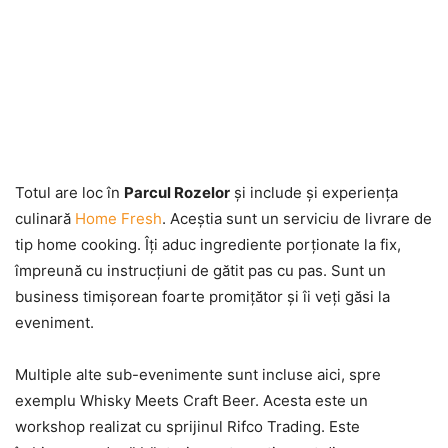
Totul are loc în
Parcul Rozelor
şi include şi experienţa
culinară
Home Fresh
. Aceştia sunt un serviciu de livrare de
tip home cooking. Îţi aduc ingrediente porţionate la fix,
împreună cu instrucţiuni de gătit pas cu pas. Sunt un
business timişorean foarte promiţător şi îi veţi găsi la
eveniment.
Multiple alte sub-evenimente sunt incluse aici, spre
exemplu Whisky Meets Craft Beer. Acesta este un
workshop realizat cu sprijinul Rifco Trading. Este