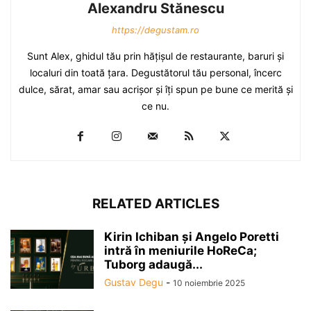
Alexandru Stănescu
https://degustam.ro
Sunt Alex, ghidul tău prin hăţişul de restaurante, baruri şi
localuri din toată ţara. Degustătorul tău personal, încerc
dulce, sărat, amar sau acrişor şi îţi spun pe bune ce merită şi
ce nu.
RELATED ARTICLES
Kirin Ichiban și Angelo Poretti
intră în meniurile HoReCa;
Tuborg adaugă...
Gustav Degu
-
10 noiembrie 2025