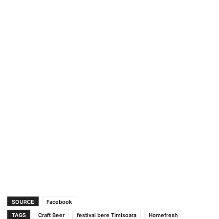
SOURCE
Facebook
TAGS
Craft Beer
festival bere Timisoara
Homefresh