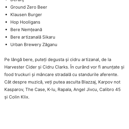
Ground Zero Beer
Klausen Burger
Hop Hooligans
Bere Nemţeană
Bere artizanală Sikaru
Urban Brewery Zăganu
Pe lângă bere, puteţi degusta şi cidru artizanal, de la
Harvester Cider şi Cidru Clarks. În curând vor fi anunţate şi
food truckuri şi mâncare stradală cu standurile aferente.
Cât despre muzică, veţi putea asculta Blazzaj, Karpov not
Kasparov, The Case, K-lu, Rapala, Angel Jivcu, Calibro 45
şi Colin Klix.