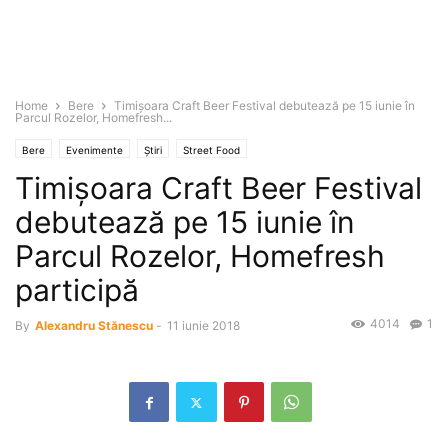
Home
Bere
Timişoara Craft Beer Festival debutează pe 15 iunie în
Parcul Rozelor, Homefresh...
Bere
Evenimente
Știri
Street Food
Timişoara Craft Beer Festival
debutează pe 15 iunie în
Parcul Rozelor, Homefresh
participă
4014
1
By
Alexandru Stănescu
-
11 iunie 2018