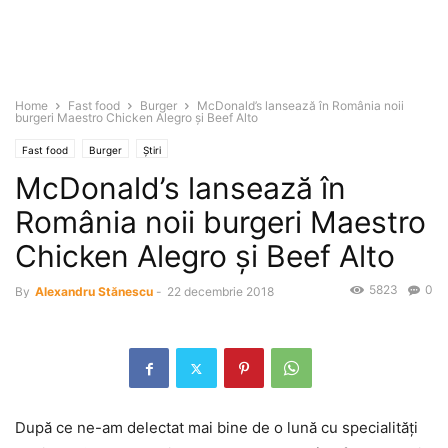
Home
Fast food
Burger
McDonald’s lansează în România noii
burgeri Maestro Chicken Alegro și Beef Alto
Fast food
Burger
Știri
McDonald’s lansează în
România noii burgeri Maestro
Chicken Alegro și Beef Alto
5823
0
By
Alexandru Stănescu
-
22 decembrie 2018
După ce ne-am delectat mai bine de o lună cu specialități