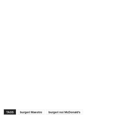
TAGS
burgeri Maestro
burgeri noi McDonald's