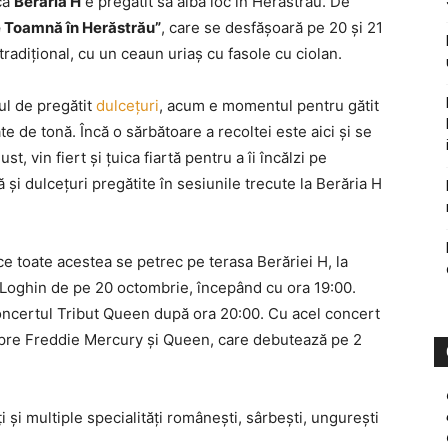
ca
Berăria H
e pregătit să aibă loc în Herăstrău. De
e Toamnă în Herăstrău”
, care se desfăşoară pe 20 şi 21
radiţional, cu un ceaun uriaş cu fasole cu ciolan.
ul de pregătit
dulceţuri
, acum e momentul pentru gătit
te de tonă. Încă o sărbătoare a recoltei este aici şi se
st, vin fiert şi ţuica fiartă pentru a îi încălzi pe
ă şi dulceţuri pregătite în sesiunile trecute la Berăria H
 ce toate acestea se petrec pe terasa Berăriei H, la
i Loghin de pe 20 octombrie, începând cu ora 19:00.
oncertul Tribut Queen după ora 20:00. Cu acel concert
spre Freddie Mercury şi Queen, care debutează pe 2
ţi şi multiple specialităţi româneşti, sârbeşti, ungureşti