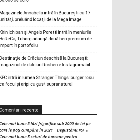
30.000 de euro
Magazinele Annabella intră în Bucureşti cu 17
unităţi, preluând locaţii de la Mega Image
Kirin Ichiban și Angelo Poretti intră în meniurile
HoReCa; Tuborg adaugă două beri premium de
import în portofoliu
Destinaţie de Crăciun deschisă la Bucureşti:
magazinul de dulciuri Roshen e Instagramabil
KFC intră în lumea Stranger Things: burger roșu
ca focul și aripi cu gust supranatural
Comentarii recente
Cele mai bune 5 lăzi frigorifice sub 2000 de lei pe
care le poți cumpăra în 2021 | Degustăm(.ro)
la
Cele mai bune 5 seturi de borcane pentru