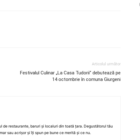
Articolul următor
Festivalul Culinar „La Casa Tudorii” debutează pe
14 octombrie în comuna Giurgeni
ul de restaurante, baruri şi localuri din toată ţara. Degustătorul tău
mar sau acrişor şi îţi spun pe bune ce merită şi ce nu.