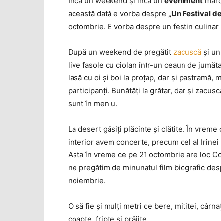
Încă un weekend şi încă un
eveniment
mar
această dată e vorba despre
„Un Festival d
octombrie. E vorba despre un festin culinar t
După un weekend de pregătit
zacuscă
şi un
live fasole cu ciolan într-un ceaun de jumăta
lasă cu oi şi boi la proţap, dar şi pastramă, mu
participanţi. Bunătăţi la grătar, dar şi zacusc
sunt în meniu.
La desert găsiţi plăcinte şi clătite. În vreme
interior avem concerte, precum cel al Irine
Asta în vreme ce pe 21 octombrie are loc C
ne pregătim de minunatul film biografic de
noiembrie.
O să fie şi mulţi metri de bere, mititei, cârna
coapte, fripte şi prăjite.