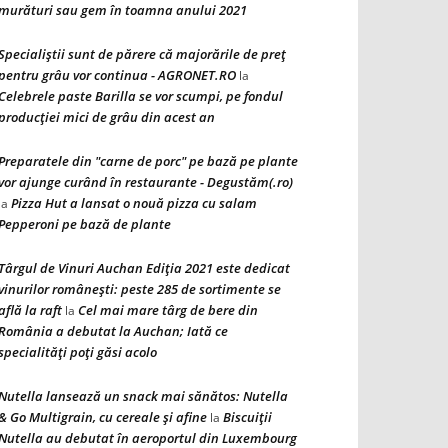
murături sau gem în toamna anului 2021
Specialiștii sunt de părere că majorările de preț
pentru grâu vor continua - AGRONET.RO
la
Celebrele paste Barilla se vor scumpi, pe fondul
producției mici de grâu din acest an
Preparatele din "carne de porc" pe bază pe plante
vor ajunge curând în restaurante - Degustăm(.ro)
Pizza Hut a lansat o nouă pizza cu salam
la
Pepperoni pe bază de plante
Târgul de Vinuri Auchan Ediţia 2021 este dedicat
vinurilor româneşti: peste 285 de sortimente se
află la raft
Cel mai mare târg de bere din
la
România a debutat la Auchan; Iată ce
specialităţi poţi găsi acolo
Nutella lansează un snack mai sănătos: Nutella
& Go Multigrain, cu cereale şi afine
Biscuiţii
la
Nutella au debutat în aeroportul din Luxembourg