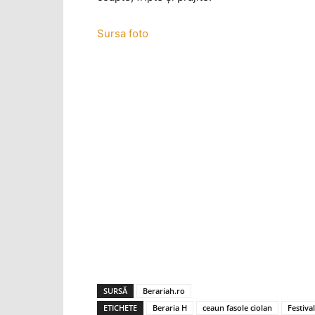
Sursa foto
SURSĂ
Berariah.ro
ETICHETE
Beraria H
ceaun fasole ciolan
Festiva