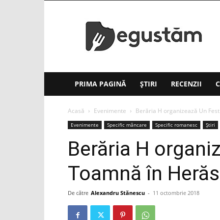
Degustăm(.ro)
PRIMA PAGINĂ
ȘTIRI
RECENZII
C
Acasă
Evenimente
Berăria H organizează Un Fest
Evenimente
Specific mâncare
Specific romanesc
Știri
Berăria H organi
Toamnă în Herăs
De către
Alexandru Stănescu
-
11 octombrie 2018