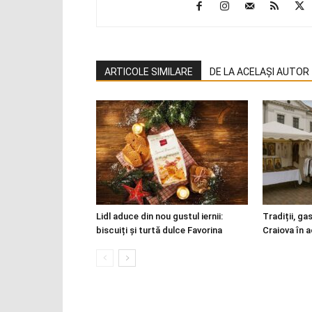
ARTICOLE SIMILARE
DE LA ACELAȘI AUTOR
Lidl aduce din nou gustul iernii:
Tradiții, ga
biscuiți și turtă dulce Favorina
Craiova în 