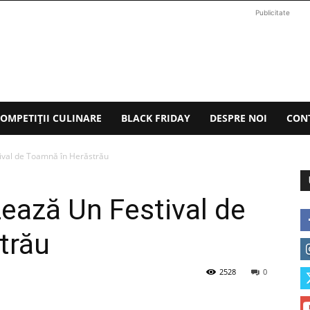
Publicitate
OMPETIȚII CULINARE
BLACK FRIDAY
DESPRE NOI
CON
ival de Toamnă în Herăstrău
zează Un Festival de
trău
2528
0