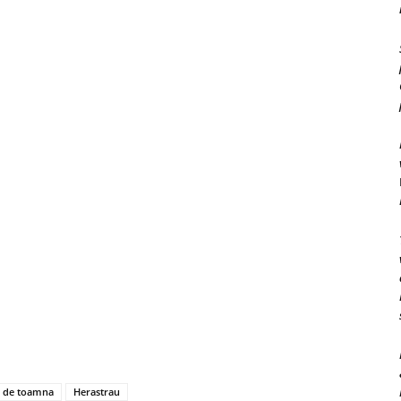
l de toamna
Herastrau