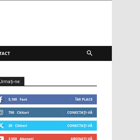
TACT
Urmați-ne:
5,100
Fani
ÎMI PLACE
750
Cititori
CONECTAȚI-VĂ
20
Cititori
CONECTAȚI-VĂ
3,050
Abonați
ABONAȚI-VĂ