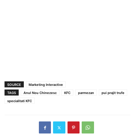
SOURCE
Marketing Interactive
TAGS
Anul Nou Chinezesc
KFC
parmezan
pui prajit trufe
specialitati KFC