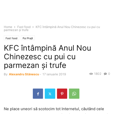
Home
Fast food
KFC întâmpină Anul Nou Chinezesc cu pui cu
parmezan şi trufe
Fast food
Pui Prajit
KFC întâmpină Anul Nou
Chinezesc cu pui cu
parmezan şi trufe
1802
0
By
Alexandru Stănescu
-
17 ianuarie 2019
Ne place uneori să scotocim tot Internetul, căutând cele