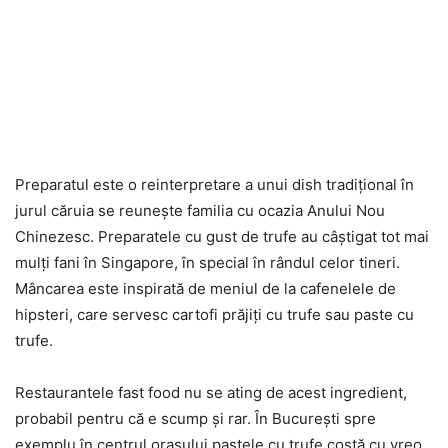
Preparatul este o reinterpretare a unui dish tradiţional în
jurul căruia se reuneşte familia cu ocazia Anului Nou
Chinezesc. Preparatele cu gust de trufe au câştigat tot mai
mulţi fani în Singapore, în special în rândul celor tineri.
Mâncarea este inspirată de meniul de la cafenelele de
hipsteri, care servesc cartofi prăjiţi cu trufe sau paste cu
trufe.
Restaurantele fast food nu se ating de acest ingredient,
probabil pentru că e scump şi rar. În Bucureşti spre
exemplu în centrul oraşului pastele cu trufe costă cu vreo