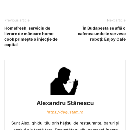
Previous article
Next article
Homefresh, serviciu de
În Budapesta se află o
livrare de mâncare home
cafenea unde te servesc
cook primeşte o injecţie de
roboţi: Enjoy Cafe
capital
Alexandru Stănescu
https://degustam.ro
Sunt Alex, ghidul tău prin hăţişul de restaurante, baruri şi
localuri din toată ţara. Degustătorul tău personal, încerc