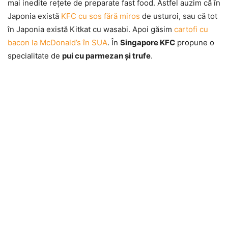
mai inedite reţete de preparate fast food. Astfel auzim că în
Japonia există
KFC cu sos fără miros
de usturoi, sau că tot
în Japonia există Kitkat cu wasabi. Apoi găsim
cartofi cu
bacon la McDonald’s în SUA
. În
Singapore KFC
propune o
specialitate de
pui cu parmezan şi trufe
.