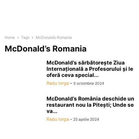
Home
Tags
McDonald’s Romania
McDonald’s Romania
McDonald’s sărbătoreşte Ziua
Internaţională a Profesorului şi le
oferă ceva special...
Radu Iorga
-
3 octombrie 2024
McDonald’s România deschide un
restaurant nou la Piteşti; Unde se
va...
Radu Iorga
-
25 aprilie 2024