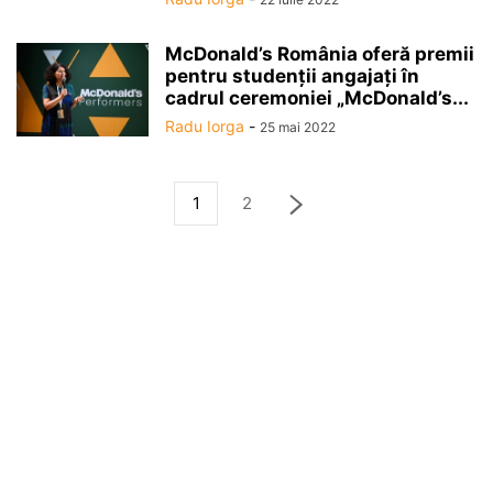
McDonald’s România oferă premii
pentru studenţii angajaţi în
cadrul ceremoniei „McDonald’s...
Radu Iorga
-
25 mai 2022
1
2