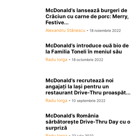
McDonald’s lansează burgeri de
Crăciun cu carne de porc: Merry,
Festive...
Alexandru Stănescu
-
18 noiembrie 2022
McDonald’s introduce ouă bio de
la Familia Toneli în meniul său
Radu Iorga
-
18 octombrie 2022
McDonald’s recrutează noi
angajaţi la Iaşi pentru un
restaurant Drive-Thru proaspăt...
Radu Iorga
-
10 septembrie 2022
McDonald’s România
sărbătoreşte Drive-Thru Day cu o
surpriză
Radu Iorga
-
22 iulie 2022