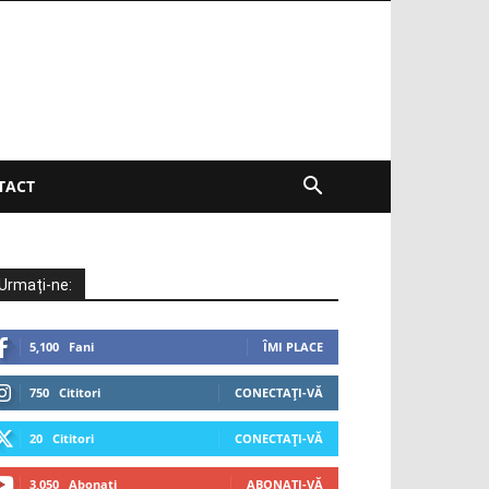
TACT
Urmați-ne:
5,100
Fani
ÎMI PLACE
750
Cititori
CONECTAȚI-VĂ
20
Cititori
CONECTAȚI-VĂ
3,050
Abonați
ABONAȚI-VĂ