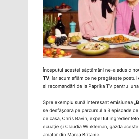
Începutul acestei săptămâni ne-a adus o n
TV
, iar acum aflăm ce ne pregăteşte postul 
şi recomandări de la Paprika TV pentru luna
Spre exemplu sună interesant emisiunea
„B
se desfăşoară pe parcursul a 8 episoade de c
de casă, Chris Bavin, expertul ingredientelo
ecuaţie şi Claudia Winkleman, gazda acestei 
amator din Marea Britanie.