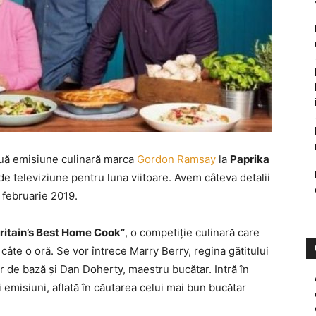
ouă emisiune culinară marca
Gordon Ramsay
la
Paprika
de televiziune pentru luna viitoare. Avem câteva detalii
 februarie 2019.
ritain’s Best Home Cook”
, o competiţie culinară care
âte o oră. Se vor întrece Marry Berry, regina gătitului
r de bază şi Dan Doherty, maestru bucătar. Intră în
emisiuni, aflată în căutarea celui mai bun bucătar