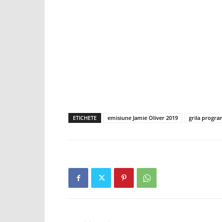
ETICHETE
emisiune Jamie Oliver 2019
grila progra