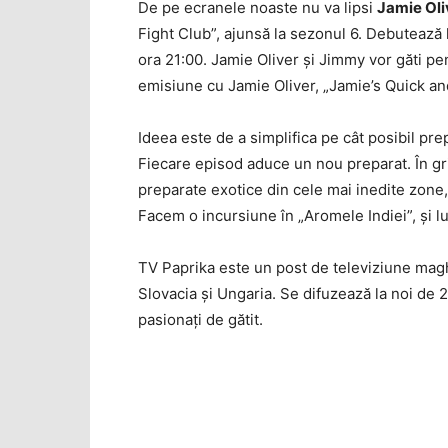
De pe ecranele noaste nu va lipsi
Jamie Oli
Fight Club”, ajunsă la sezonul 6. Debutează l
ora 21:00. Jamie Oliver şi Jimmy vor găti pent
emisiune cu Jamie Oliver, „Jamie’s Quick an
Ideea este de a simplifica pe cât posibil pre
Fiecare episod aduce un nou preparat. În gri
preparate exotice din cele mai inedite zone,
Facem o incursiune în „Aromele Indiei”, şi 
TV Paprika este un post de televiziune maghi
Slovacia şi Ungaria. Se difuzează la noi de 2
pasionaţi de gătit.