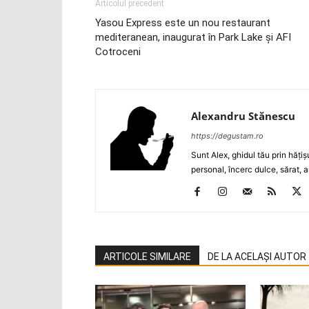
Articolul precedent
Yasou Express este un nou restaurant
mediteranean, inaugurat în Park Lake şi AFI
Cotroceni
Alexandru Stănescu
https://degustam.ro
Sunt Alex, ghidul tău prin hăţiş
personal, încerc dulce, sărat, a
ARTICOLE SIMILARE
DE LA ACELAȘI AUTOR