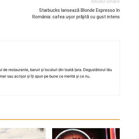
Articolul următor
Starbucks lansează Blonde Espresso în
România: cafea uşor prăjită cu gust intens
ul de restaurante, baruri şi localuri din toată ţara. Degustătorul tău
mar sau acrişor şi îţi spun pe bune ce merită şi ce nu.