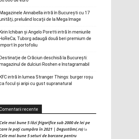
30.000 de euro
Magazinele Annabella intră în Bucureşti cu 17
unităţi, preluând locaţii de la Mega Image
Kirin Ichiban și Angelo Poretti intră în meniurile
HoReCa; Tuborg adaugă două beri premium de
import în portofoliu
Destinaţie de Crăciun deschisă la Bucureşti:
magazinul de dulciuri Roshen e Instagramabil
KFC intră în lumea Stranger Things: burger roșu
ca focul și aripi cu gust supranatural
Comentarii recente
Cele mai bune 5 lăzi frigorifice sub 2000 de lei pe
care le poți cumpăra în 2021 | Degustăm(.ro)
la
Cele mai bune 5 seturi de borcane pentru