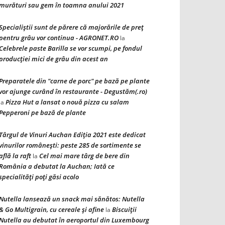
murături sau gem în toamna anului 2021
Specialiștii sunt de părere că majorările de preț
pentru grâu vor continua - AGRONET.RO
la
Celebrele paste Barilla se vor scumpi, pe fondul
producției mici de grâu din acest an
Preparatele din "carne de porc" pe bază pe plante
vor ajunge curând în restaurante - Degustăm(.ro)
Pizza Hut a lansat o nouă pizza cu salam
la
Pepperoni pe bază de plante
Târgul de Vinuri Auchan Ediţia 2021 este dedicat
vinurilor româneşti: peste 285 de sortimente se
află la raft
Cel mai mare târg de bere din
la
România a debutat la Auchan; Iată ce
specialităţi poţi găsi acolo
Nutella lansează un snack mai sănătos: Nutella
& Go Multigrain, cu cereale şi afine
Biscuiţii
la
Nutella au debutat în aeroportul din Luxembourg