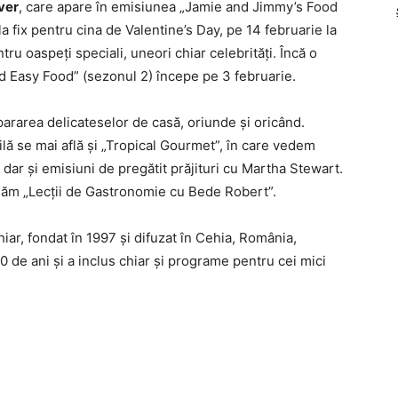
ver
, care apare în emisiunea „Jamie and Jimmy’s Food
a fix pentru cina de Valentine’s Day, pe 14 februarie la
ru oaspeţi speciali, uneori chiar celebrităţi. Încă o
d Easy Food” (sezonul 2) începe pe 3 februarie.
pararea delicateselor de casă, oriunde şi oricând.
lă se mai află şi „Tropical Gourmet”, în care vedem
 dar şi emisiuni de pregătit prăjituri cu Martha Stewart.
luăm „Lecţii de Gastronomie cu Bede Robert”.
ar, fondat în 1997 şi difuzat în Cehia, România,
0 de ani şi a inclus chiar şi programe pentru cei mici