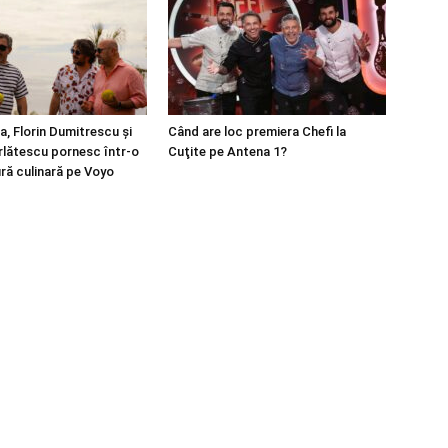
a, Florin Dumitrescu și
Când are loc premiera Chefi la
rlătescu pornesc într-o
Cuţite pe Antena 1?
ră culinară pe Voyo