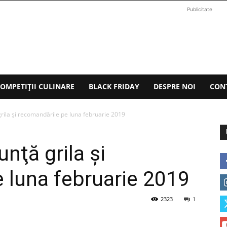
Publicitate
OMPETIȚII CULINARE
BLACK FRIDAY
DESPRE NOI
CON
grila şi recomandările pe luna februarie 2019
unţă grila şi
 luna februarie 2019
2323
1