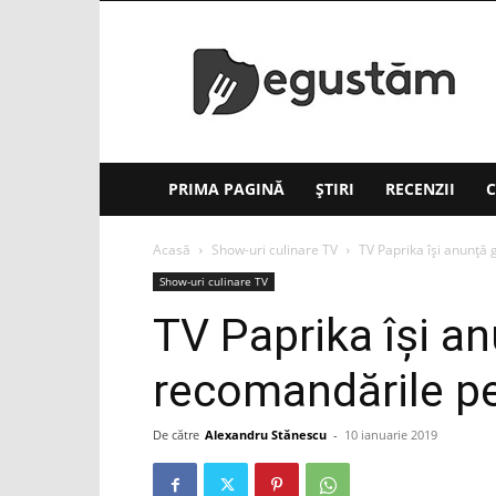
Degustăm(.ro)
PRIMA PAGINĂ
ȘTIRI
RECENZII
C
Acasă
Show-uri culinare TV
TV Paprika îşi anunţă 
Show-uri culinare TV
TV Paprika îşi an
recomandările pe
De către
Alexandru Stănescu
-
10 ianuarie 2019